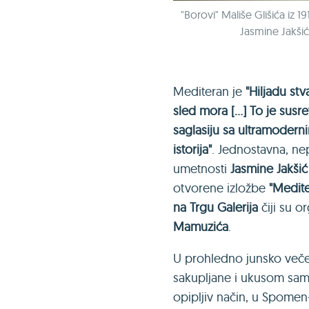
"Borovi" Mališe Glišića iz 1
Jasmine Jakši
Mediteran je
"Hiljadu stv
sled mora [...] To je susr
saglasiju sa ultramoderni
istorija"
. Jednostavna, nep
umetnosti
Jasmine Jakšić
otvorene izložbe
"Medite
na Trgu Galerija
čiji su o
Mamuzića
.
U prohledno junsko veče 
sakupljane i ukusom samo
opipljiv način, u Spomen-