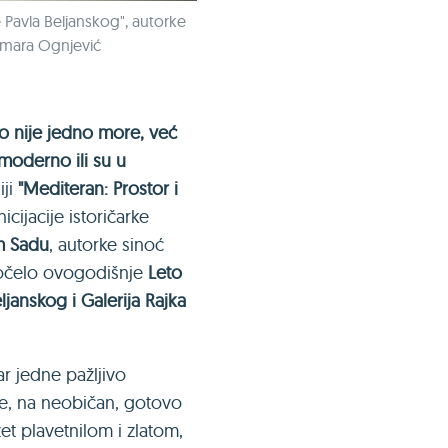
je Pavla Beljanskog", autorke
amara Ognjević
 To nije jedno more, već
amoderno ili su u
iji
"Mediteran: Prostor i
cijacije istoričarke
m Sadu
, autorke sinoć
počelo ovogodišnje
Leto
janskog i Galerija Rajka
r jedne pažljivo
ke, na neobičan, gotovo
et plavetnilom i zlatom,