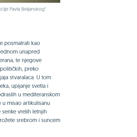
cije Pavla Beljanskog".
že posmatrati kao
u jednom unapred
erana, te njegove
političkih, preko
jaja stvaralaca. U tom
ka, upijanje svetla i
 odraslih u mediteranskom
 u misao artikulisanu
senke vrelih letnjih
prožete srebrom i suncem