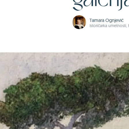
galerij
Tamara Ognjević
Istoričarka umetnosti, 