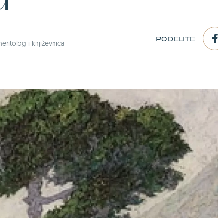
a
PODELITE
heritolog i književnica