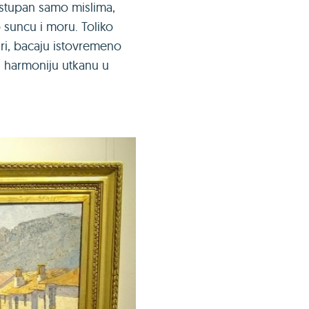
dostupan samo mislima,
 suncu i moru. Toliko
igri, bacaju istovremeno
nu harmoniju utkanu u