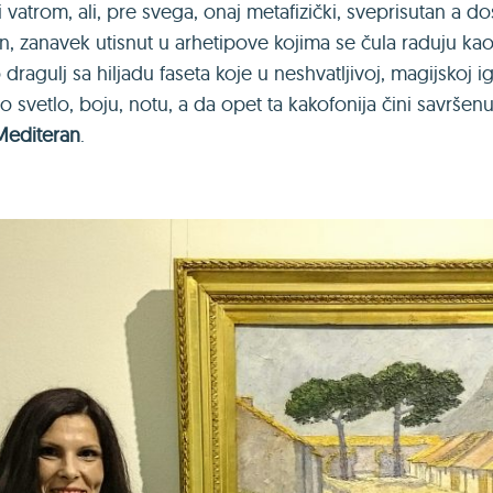
i vatrom, ali, pre svega, onaj metafizički, sveprisutan a 
n, zanavek utisnut u arhetipove kojima se čula raduju kao
 dragulj sa hiljadu faseta koje u neshvatljivoj, magijskoj 
 svetlo, boju, notu, a da opet ta kakofonija čini savrše
Mediteran
.