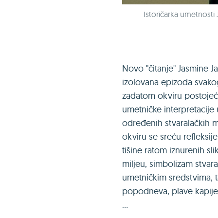
Istoričarka umetnosti 
Novo "čitanje" Jasmine J
izolovana epizoda svako
zadatom okviru postojeć
umetničke interpretacije 
određenih stvaralačkih m
okviru se sreću refleksij
tišine ratom iznurenih sl
miljeu, simbolizam stvar
umetničkim sredstvima, ta
popodneva, plave kapije
...