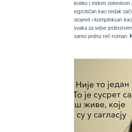
koliko i mrkim zelenilom 
egzotičan kao redak zači
slojevit i kompleksan kao
svaka za sebe jedinstveno
samo jednu reč-roman: