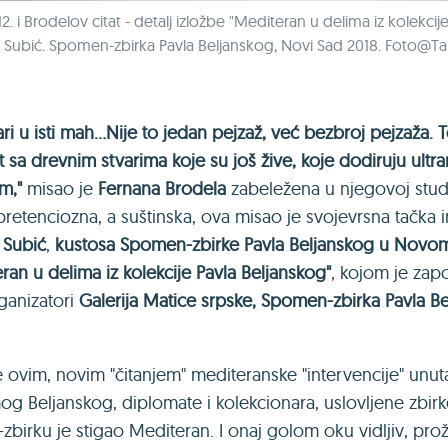
912. i Brodelov citat - detalj izložbe "Mediteran u delima iz kolekci
ć Subić. Spomen-zbirka Pavla Beljanskog, Novi Sad 2018. Foto@T
ari u isti mah...Nije to jedan pejzaž, već bezbroj pejzaža.
et sa drevnim stvarima koje su još žive, koje dodiruju ultr
m,"
misao je
Fernana Brodela
zabeležena u njegovoj stud
retenciozna, a suštinska, ova misao je svojevrsna tačka ini
 Subić
,
kustosa Spomen-zbirke Pavla Beljanskog u Novo
ran u delima iz kolekcije Pavla Beljanskog"
, kojom je za
rganizatori
Galerija Matice srpske, Spomen-zbirka Pavla Bel
ovim, novim "čitanjem" mediteranske "intervencije" unuta
g Beljanskog, diplomate i kolekcionara, uslovljene zbir
zbirku je stigao Mediteran. I onaj golom oku vidljiv, prož