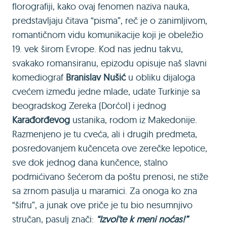
florografiji, kako ovaj fenomen naziva nauka,
predstavljaju čitava “pisma”, reč je o zanimljivom,
romantičnom vidu komunikacije koji je obeležio
19. vek širom Evrope. Kod nas jednu takvu,
svakako romansiranu, epizodu opisuje naš slavni
komediograf
Branislav Nušić
u obliku dijaloga
cvećem između jedne mlade, udate Turkinje sa
beogradskog Zereka (Dorćol) i jednog
Karađorđevog
ustanika, rodom iz Makedonije.
Razmenjeno je tu cveća, ali i drugih predmeta,
posredovanjem kučenceta ove zerečke lepotice,
sve dok jednog dana kunčence, stalno
podmićivano šećerom da poštu prenosi, ne stiže
sa zrnom pasulja u maramici. Za onoga ko zna
“šifru”, a junak ove priče je tu bio nesumnjivo
stručan, pasulj znači:
“Izvol’te k meni noćas!”