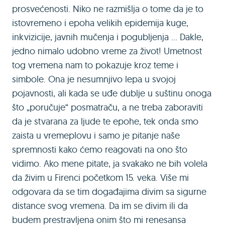
prosvećenosti. Niko ne razmišlja o tome da je to
istovremeno i epoha velikih epidemija kuge,
inkvizicije, javnih mučenja i pogubljenja ... Dakle,
jedno nimalo udobno vreme za život! Umetnost
tog vremena nam to pokazuje kroz teme i
simbole. Ona je nesumnjivo lepa u svojoj
pojavnosti, ali kada se uđe dublje u suštinu onoga
što „poručuje“ posmatraču, a ne treba zaboraviti
da je stvarana za ljude te epohe, tek onda smo
zaista u vremeplovu i samo je pitanje naše
spremnosti kako ćemo reagovati na ono što
vidimo. Ako mene pitate, ja svakako ne bih volela
da živim u Firenci početkom 15. veka. Više mi
odgovara da se tim događajima divim sa sigurne
distance svog vremena. Da im se divim ili da
budem prestravljena onim što mi renesansa