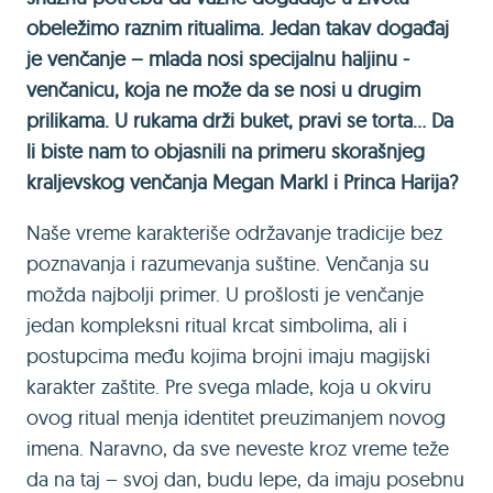
obeležimo raznim ritualima. Jedan takav događaj
je venčanje – mlada nosi specijalnu haljinu -
venčanicu, koja ne može da se nosi u drugim
prilikama. U rukama drži buket, pravi se torta… Da
li biste nam to objasnili na primeru skorašnjeg
kraljevskog venčanja Megan Markl i Princa Harija?
Naše vreme karakteriše održavanje tradicije bez
poznavanja i razumevanja suštine. Venčanja su
možda najbolji primer. U prošlosti je venčanje
jedan kompleksni ritual krcat simbolima, ali i
postupcima među kojima brojni imaju magijski
karakter zaštite. Pre svega mlade, koja u okviru
ovog ritual menja identitet preuzimanjem novog
imena. Naravno, da sve neveste kroz vreme teže
da na taj – svoj dan, budu lepe, da imaju posebnu