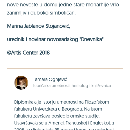
nove neveste u domu jedne stare monarhije vrlo
zanimljiv i duboko simboličan.
Marina Jablanov Stojanović,
urednik i novinar novosadskog "Dnevnika"
©Artis Center 2018
Tamara Ognjević
Istoričarka umetnosti, heritolog i književnica
Diplomirala je Istoriju umetnosti na Filozofskom
fakultetu Univerziteta u Beogradu. Na istom
fakultetu završava poslediplomske studije.
Usavršavala se u Americi, Francuskoj i Engleskoj, a
2008. je diplomirala PR menadžment na uglednoj