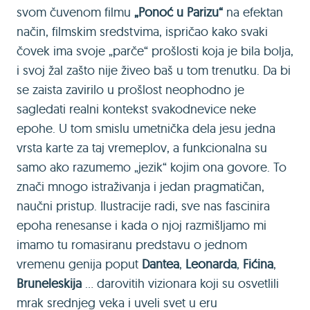
svom čuvenom filmu
„Ponoć u Parizu“
na efektan
način, filmskim sredstvima, ispričao kako svaki
čovek ima svoje „parče“ prošlosti koja je bila bolja,
i svoj žal zašto nije živeo baš u tom trenutku. Da bi
se zaista zavirilo u prošlost neophodno je
sagledati realni kontekst svakodnevice neke
epohe. U tom smislu umetnička dela jesu jedna
vrsta karte za taj vremeplov, a funkcionalna su
samo ako razumemo „jezik“ kojim ona govore. To
znači mnogo istraživanja i jedan pragmatičan,
naučni pristup. Ilustracije radi, sve nas fascinira
epoha renesanse i kada o njoj razmišljamo mi
imamo tu romasiranu predstavu o jednom
vremenu genija poput
Dantea
,
Leonarda
,
Fićina
,
Bruneleskija
... darovitih vizionara koji su osvetlili
mrak srednjeg veka i uveli svet u eru