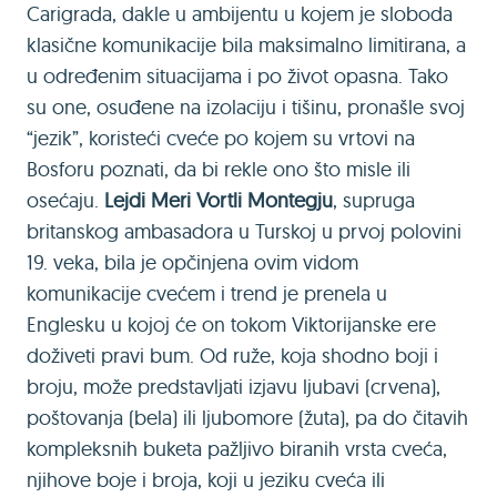
Carigrada, dakle u ambijentu u kojem je sloboda
klasične komunikacije bila maksimalno limitirana, a
u određenim situacijama i po život opasna. Tako
su one, osuđene na izolaciju i tišinu, pronašle svoj
“jezik”, koristeći cveće po kojem su vrtovi na
Bosforu poznati, da bi rekle ono što misle ili
osećaju.
Lejdi Meri Vortli Montegju
, supruga
britanskog ambasadora u Turskoj u prvoj polovini
19. veka, bila je opčinjena ovim vidom
komunikacije cvećem i trend je prenela u
Englesku u kojoj će on tokom Viktorijanske ere
doživeti pravi bum. Od ruže, koja shodno boji i
broju, može predstavljati izjavu ljubavi (crvena),
poštovanja (bela) ili ljubomore (žuta), pa do čitavih
kompleksnih buketa pažljivo biranih vrsta cveća,
njihove boje i broja, koji u jeziku cveća ili