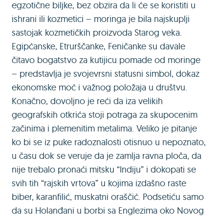
egzotične biljke, bez obzira da li će se koristiti u
ishrani ili kozmetici – moringa je bila najskuplji
sastojak kozmetičkih proizvoda Starog veka.
Egipćanske, Etrurščanke, Feničanke su davale
čitavo bogatstvo za kutijicu pomade od moringe
– predstavlja je svojevrsni statusni simbol, dokaz
ekonomske moć i važnog položaja u društvu.
Konačno, dovoljno je reći da iza velikih
geografskih otkrića stoji potraga za skupocenim
začinima i plemenitim metalima. Veliko je pitanje
ko bi se iz puke radoznalosti otisnuo u nepoznato,
u času dok se veruje da je zamlja ravna ploča, da
nije trebalo pronaći mitsku “Indiju” i dokopati se
svih tih “rajskih vrtova” u kojima izdašno raste
biber, karanfilić, muskatni oraščić. Podsetiću samo
da su Holanđani u borbi sa Englezima oko Novog