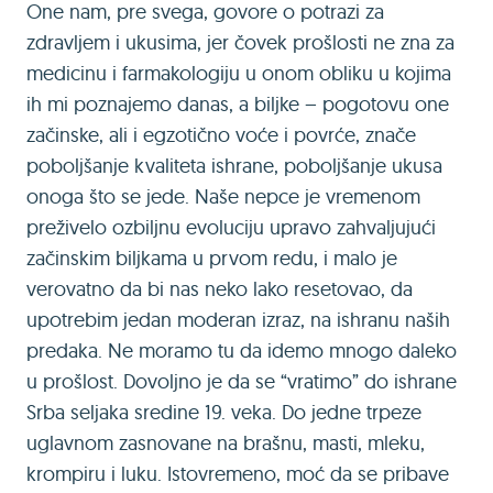
One nam, pre svega, govore o potrazi za
zdravljem i ukusima, jer čovek prošlosti ne zna za
medicinu i farmakologiju u onom obliku u kojima
ih mi poznajemo danas, a biljke – pogotovu one
začinske, ali i egzotično voće i povrće, znače
poboljšanje kvaliteta ishrane, poboljšanje ukusa
onoga što se jede. Naše nepce je vremenom
preživelo ozbiljnu evoluciju upravo zahvaljujući
začinskim biljkama u prvom redu, i malo je
verovatno da bi nas neko lako resetovao, da
upotrebim jedan moderan izraz, na ishranu naših
predaka. Ne moramo tu da idemo mnogo daleko
u prošlost. Dovoljno je da se “vratimo” do ishrane
Srba seljaka sredine 19. veka. Do jedne trpeze
uglavnom zasnovane na brašnu, masti, mleku,
krompiru i luku. Istovremeno, moć da se pribave