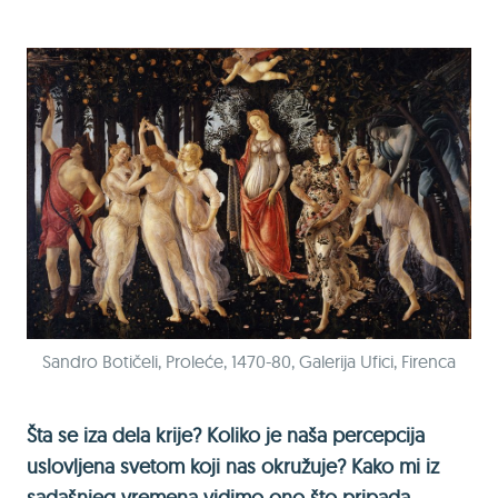
Sandro Botičeli, Proleće, 1470-80, Galerija Ufici, Firenca
Šta se iza dela krije? Koliko je naša percepcija
uslovljena svetom koji nas okružuje? Kako mi iz
sadašnjeg vremena vidimo ono što pripada