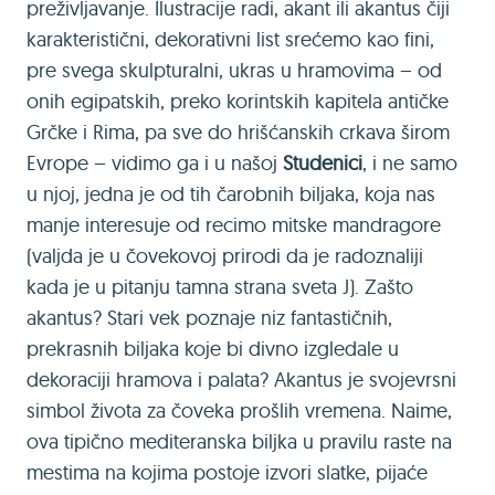
preživljavanje. Ilustracije radi, akant ili akantus čiji
karakteristični, dekorativni list srećemo kao fini,
pre svega skulpturalni, ukras u hramovima – od
onih egipatskih, preko korintskih kapitela antičke
Grčke i Rima, pa sve do hrišćanskih crkava širom
Evrope – vidimo ga i u našoj
Studenici
, i ne samo
u njoj, jedna je od tih čarobnih biljaka, koja nas
manje interesuje od recimo mitske mandragore
(valjda je u čovekovoj prirodi da je radoznaliji
kada je u pitanju tamna strana sveta J). Zašto
akantus? Stari vek poznaje niz fantastičnih,
prekrasnih biljaka koje bi divno izgledale u
dekoraciji hramova i palata? Akantus je svojevrsni
simbol života za čoveka prošlih vremena. Naime,
ova tipično mediteranska biljka u pravilu raste na
mestima na kojima postoje izvori slatke, pijaće