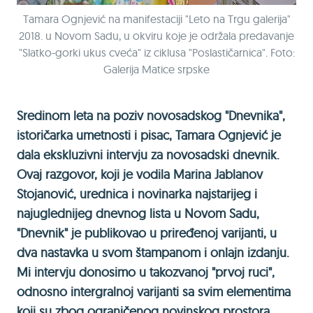
Tamara Ognjević na manifestaciji "Leto na Trgu galerija"
2018. u Novom Sadu, u okviru koje je održala predavanje
"Slatko-gorki ukus cveća" iz ciklusa "Poslastičarnica". Foto:
Galerija Matice srpske
Sredinom leta na poziv novosadskog "Dnevnika",
istoričarka umetnosti i pisac, Tamara Ognjević je
dala ekskluzivni intervju za novosadski dnevnik.
Ovaj razgovor, koji je vodila Marina Jablanov
Stojanović, urednica i novinarka najstarijeg i
najuglednijeg dnevnog lista u Novom Sadu,
"Dnevnik" je publikovao u priređenoj varijanti, u
dva nastavka u svom štampanom i onlajn izdanju.
Mi intervju donosimo u takozvanoj "prvoj ruci",
odnosno intergralnoj varijanti sa svim elementima
koji su zbog ograničenog novinskog prostora