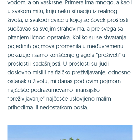
vodom, a on vaskrsne. Primera ima mnogo, a kao i
u svakom mitu, kriju neku situaciju iz realnog
života, iz svakodnevice u kojoj se čovek prošlosti
suočavao sa svojim strahovima, a pre svega sa
pitanjem ličnog opstanka. Koliko su se shvatanja
pojedinih pojmova promenila u međuvremenu
pokazuje i samo korišćenje glagola “preživeti” u
prošlosti i sadašnjosti. U prošlosti su ljudi
doslovno mislili na fizičko preživljavanje, odnosno
ostanak u životu, mi danas pod ovim pojmom
najčešće podrazumevamo finansijsko
“preživljavanje” najčešće uslovljeno malim
prihodima ili nedostatkom posla.