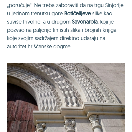
„poručuje“. Ne treba zaboraviti da na trgu Sinjorije
u jednom trenutku gore
Botičelijeve
slike kao
suviše frivolne, a u drugom
Savonarola
, koji je
pozvao na paljenje tih istih slika i brojnih knjiga
koje svojim sadržajem direktno udaraju na
autoritet hrišćanske dogme.