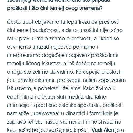
prošlosti i što čini temelj ovog vremena?
Često upotrebljavamo tu lepu frazu da prošlost
čini temelj budućnosti, a da to u suštini nije tačno.
Mi u pravilu malo znamo o prošlosti, a i kada se
osvrnemo unazad najčešće poimamo i
interpretiramo događaje i pojave iz prošlosti na
temelju ličnog iskustva, a još češće na temelju
onoga što želimo da vidimo. Percepcija prošlosti
je u pravilu diktirana, pre svega, našim sopstvenim
iskustvom, a ponekad i željama. Kako živimo u
epohi filma i elektronskih medija, digitalne
animacije i specifične estetike spektakla, prošlost
nam stiže „upakovana“ u dinamici i formi koja je
zapravo refleks našeg vremena. I mi je shvatamo
kao nešto bolje, sadržajnije, lepše...
Vudi Alen
je u