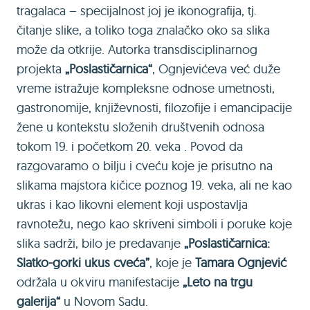
tragalaca – specijalnost joj je ikonografija, tj.
čitanje slike, a toliko toga znalačko oko sa slika
može da otkrije. Autorka transdisciplinarnog
projekta
„Poslastičarnica“
, Ognjevićeva već duže
vreme istražuje kompleksne odnose umetnosti,
gastronomije, književnosti, filozofije i emancipacije
žene u kontekstu složenih društvenih odnosa
tokom 19. i početkom 20. veka . Povod da
razgovaramo o bilju i cveću koje je prisutno na
slikama majstora kičice poznog 19. veka, ali ne kao
ukras i kao likovni element koji uspostavlja
ravnotežu, nego kao skriveni simboli i poruke koje
slika sadrži, bilo je predavanje
„Poslastičarnica:
Slatko-gorki ukus cveća”
, koje je
Tamara Ognjević
održala u okviru manifestacije
„Leto na trgu
galerija“
u Novom Sadu.