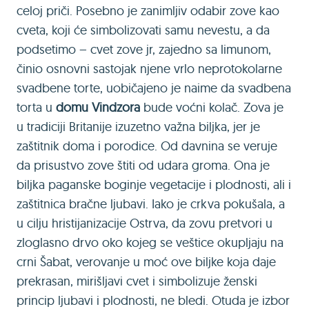
celoj priči. Posebno je zanimljiv odabir zove kao
cveta, koji će simbolizovati samu nevestu, a da
podsetimo – cvet zove jr, zajedno sa limunom,
činio osnovni sastojak njene vrlo neprotokolarne
svadbene torte, uobičajeno je naime da svadbena
torta u
domu Vindzora
bude voćni kolač. Zova je
u tradiciji Britanije izuzetno važna biljka, jer je
zaštitnik doma i porodice. Od davnina se veruje
da prisustvo zove štiti od udara groma. Ona je
biljka paganske boginje vegetacije i plodnosti, ali i
zaštitnica bračne ljubavi. Iako je crkva pokušala, a
u cilju hristijanizacije Ostrva, da zovu pretvori u
zloglasno drvo oko kojeg se veštice okupljaju na
crni Šabat, verovanje u moć ove biljke koja daje
prekrasan, mirišljavi cvet i simbolizuje ženski
princip ljubavi i plodnosti, ne bledi. Otuda je izbor