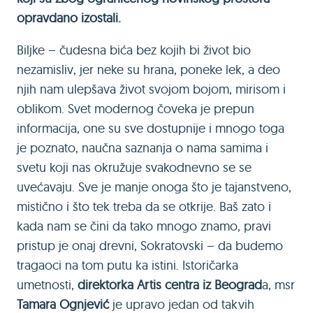
opravdano izostali.
Biljke – čudesna bića bez kojih bi život bio
nezamisliv, jer neke su hrana, poneke lek, a deo
njih nam ulepšava život svojom bojom, mirisom i
oblikom. Svet modernog čoveka je prepun
informacija, one su sve dostupnije i mnogo toga
je poznato, naučna saznanja o nama samima i
svetu koji nas okružuje svakodnevno se se
uvećavaju. Sve je manje onoga što je tajanstveno,
mistično i što tek treba da se otkrije. Baš zato i
kada nam se čini da tako mnogo znamo, pravi
pristup je onaj drevni, Sokratovski – da budemo
tragaoci na tom putu ka istini. Istoričarka
umetnosti,
direktorka Artis centra iz Beograd
a, msr
Tamara Ognjević
je upravo jedan od takvih