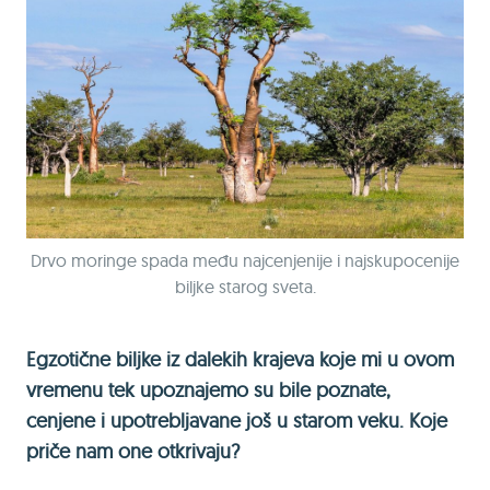
Drvo moringe spada među najcenjenije i najskupocenije
biljke starog sveta.
Egzotične biljke iz dalekih krajeva koje mi u ovom
vremenu tek upoznajemo su bile poznate,
cenjene i upotrebljavane još u starom veku. Koje
priče nam one otkrivaju?