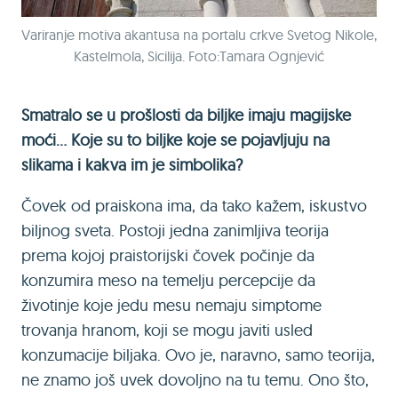
Variranje motiva akantusa na portalu crkve Svetog Nikole,
Kastelmola, Sicilija. Foto:Tamara Ognjević
Smatralo se u prošlosti da biljke imaju magijske
moći... Koje su to biljke koje se pojavljuju na
slikama i kakva im je simbolika?
Čovek od praiskona ima, da tako kažem, iskustvo
biljnog sveta. Postoji jedna zanimljiva teorija
prema kojoj praistorijski čovek počinje da
konzumira meso na temelju percepcije da
životinje koje jedu mesu nemaju simptome
trovanja hranom, koji se mogu javiti usled
konzumacije biljaka. Ovo je, naravno, samo teorija,
ne znamo još uvek dovoljno na tu temu. Ono što,