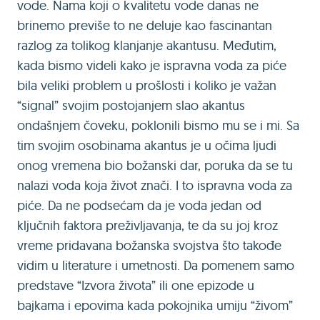
vode. Nama koji o kvalitetu vode danas ne
brinemo previše to ne deluje kao fascinantan
razlog za tolikog klanjanje akantusu. Međutim,
kada bismo videli kako je ispravna voda za piće
bila veliki problem u prošlosti i koliko je važan
“signal” svojim postojanjem slao akantus
ondašnjem čoveku, poklonili bismo mu se i mi. Sa
tim svojim osobinama akantus je u očima ljudi
onog vremena bio božanski dar, poruka da se tu
nalazi voda koja život znači. I to ispravna voda za
piće. Da ne podsećam da je voda jedan od
ključnih faktora preživljavanja, te da su joj kroz
vreme pridavana božanska svojstva što takođe
vidim u literature i umetnosti. Da pomenem samo
predstave “Izvora života” ili one epizode u
bajkama i epovima kada pokojnika umiju “živom”