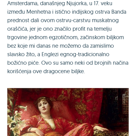
Amsterdama, današnjeg Njujorka, u 17. veku
između Menhetna i istično indijskog ostrva Banda
prednost dali ovom ostrvu-carstvu muskatnog
oraščića, jer je ono značilo profit na temelju
trgovine jednom egzotičnom, začinskom biljkom
bez koje mi danas ne možemo da zamislimo
slavsko žito, a Englezi egnog-tradicionalno
božićno piće. Ovo su samo neki od brojnih načina
korišćenja ove dragocene biljke.