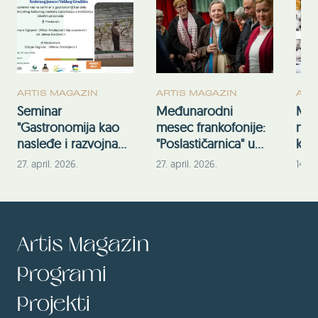
ARTIS MAGAZIN
ARTIS MAGAZIN
ART
Seminar
Međunarodni
Međ
"Gastronomija kao
mesec frankofonije:
nem
nasleđe i razvojna
"Poslastičarnica" u
kul
šansa" na Srebrnom
Kulturnoj stanici
202
27. april. 2026.
27. april. 2026.
14. o
jezeru
Rumenka
eko
nem
nas
Artis Magazin
Programi
Projekti