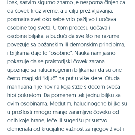
ipak, sasvim sigurno znamo je nesporna činjenica
da čovek kroz vreme, a u cilju preživljavanja,
posmatra svet oko sebe vrlo pažljivo i uočava
osobine tog sveta. U tom procesu uočava i
osobine biljaka, a budući da sve što ne razume
povezuje sa božanskim ili demonskim principima,
i biljkama daje te “osobine”. Nauka nam jasno
pokazuje da se praistorijski čovek zarana
upoznaje sa halucinogenim biljkama i da su one
često magijski “ključ” na put u više sfere. Otuda
marihuana nije novina koja stiže s decom sveća i
hipi pokretom. Da pomenem tek jednu biljku sa
ovim osobinama. Međutim, halucinogene biljke su
u prošlosti mnogo manje zanimljive čoveku od
onih koje hrane, leče ili sugerišu prisustvo
elemenata od krucijalne važnost za njegov život i