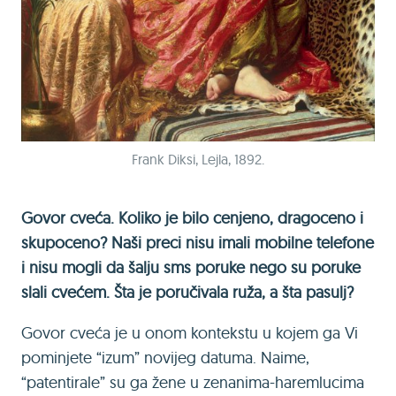
Frank Diksi, Lejla, 1892.
Govor cveća. Koliko je bilo cenjeno, dragoceno i
skupoceno? Naši preci nisu imali mobilne telefone
i nisu mogli da šalju sms poruke nego su poruke
slali cvećem. Šta je poručivala ruža, a šta pasulj?
Govor cveća je u onom kontekstu u kojem ga Vi
pominjete “izum” novijeg datuma. Naime,
“patentirale” su ga žene u zenanima-haremlucima