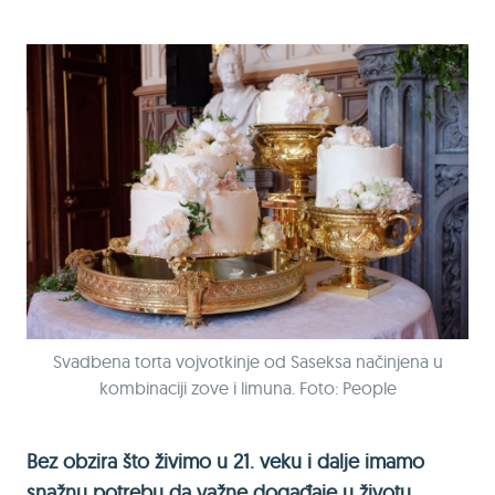
Svadbena torta vojvotkinje od Saseksa načinjena u
kombinaciji zove i limuna. Foto: People
Bez obzira što živimo u 21. veku i dalje imamo
snažnu potrebu da važne događaje u životu