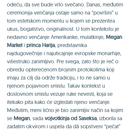
odeću, da sve bude vrlo svečano. Danas, međutim
ceremonija venčanja ostaje samo na “površini” u
tom estetskom momentu u kojem se prezentira
ukus, bogatstvo, originalnost. U tom kontekstu je
nedavno venčanje Amerikanke, mulatkinje,
Megan
Markel
i
princa Harija
, predstavnika
najdugovečnije i najuticajnije evropske monarhije,
višestruko zanimljivo. Pre svega, zato što je reč o
obredu opterećenom brojnim protokolima koji
imaju za cilj da održe tradiciju, i to ne samo u
njenom pojavnom smislu. Takav kontekst u
doslovnom smislu vezuje ruke nevesti, koja se
itekako pita kako će izgledati njeno venčanje.
Međutim, meni lično je bio zanimljiv način sa kojim
se
Megan
, sada
vojvotkinja od Saseksa
, izborila sa
zadatim okvirom i uspela da dâ sopstveni “pečat”