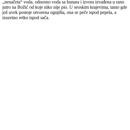
„nenačeta“ voda, odnosno voda sa bunara i izvora izvađena u rano
jutro na Božić od koje niko nije pio. U seoskim krajevima, tamo gde
još uvek postoje otvorena ognjišta, ona se peče ispod pepela, a
izuzetno retko ispod sača.