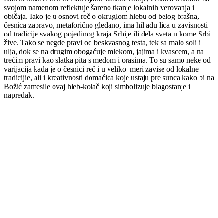
svojom namenom reflektuje šareno tkanje lokalnih verovanja i
običaja. Iako je u osnovi reč o okruglom hlebu od belog brašna,
česnica zapravo, metaforično gledano, ima hiljadu lica u zavisnosti
od tradicije svakog pojedinog kraja Srbije ili dela sveta u kome Srbi
žive. Tako se negde pravi od beskvasnog testa, tek sa malo soli i
ulja, dok se na drugim obogaćuje mlekom, jajima i kvascem, a na
trećim pravi kao slatka pita s medom i orasima. To su samo neke od
varijacija kada je o česnici reč i u velikoj meri zavise od lokalne
tradicijie, ali i kreativnosti domaćica koje ustaju pre sunca kako bi na
Božić zamesile ovaj hleb-kolač koji simbolizuje blagostanje i
napredak.