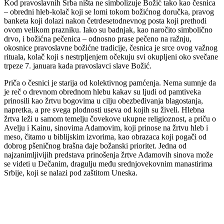
Kod pravoslavnih Srba ništa ne simbolizuje Božić tako kao česnica
– obredni hleb-kolač koji se lomi tokom božićnog doručka, pravog
banketa koji dolazi nakon četrdesetodnevnog posta koji prethodi
ovom velikom prazniku. Iako su badnjak, kao naročito simbolično
drvo, i božićna pečenica – odnosno prase pečeno na ražnju,
okosnice pravoslavne božićne tradicije, česnica je srce ovog važnog
rituala, kolač koji s nestrpljenjem očekuju svi okupljeni oko svečane
trpeze 7. januara kada pravoslavci slave Božić.
Priča o česnici je starija od kolektivnog pamćenja. Nema sumnje da
je reč o drevnom obrednom hlebu kakav su ljudi od pamtiveka
prinosili kao žrtvu bogovima u cilju obezbeđivanja blagostanja,
napretka, a pre svega plodnosti useva od kojih su živeli. Hlebna
žrtva leži u samom temelju čovekove ukupne religioznost, a priču o
Avelju i Kainu, sinovima Adamovim, koji prinose na žrtvu hleb i
meso, čitamo u biblijskim izvorima, kao obrazaca koji pogači od
dobrog pšeničnog brašna daje božanski prioritet. Jedna od
najzanimljivijih predstava prinošenja žrtve Adamovih sinova može
se videti u Dečanim, dragulju među srednjovekovnim manastirima
Srbije, koji se nalazi pod zaštitom Uneska.