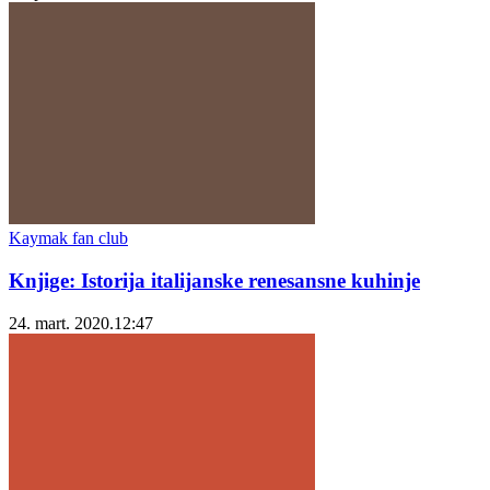
Kaymak fan club
Knjige: Istorija italijanske renesansne kuhinje
24. mart. 2020.
12:47