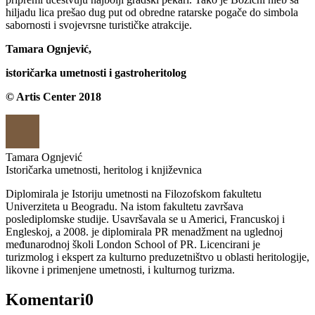
hiljadu lica prešao dug put od obredne ratarske pogače do simbola
sabornosti i svojevrsne turističke atrakcije.
Tamara Ognjević,
istoričarka umetnosti i gastroheritolog
© Artis Center 2018
Tamara Ognjević
Istoričarka umetnosti, heritolog i književnica
Diplomirala je Istoriju umetnosti na Filozofskom fakultetu
Univerziteta u Beogradu. Na istom fakultetu završava
poslediplomske studije. Usavršavala se u Americi, Francuskoj i
Engleskoj, a 2008. je diplomirala PR menadžment na uglednoj
međunarodnoj školi London School of PR. Licencirani je
turizmolog i ekspert za kulturno preduzetništvo u oblasti heritologije,
likovne i primenjene umetnosti, i kulturnog turizma.
Komentari
0