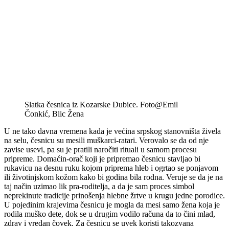
Slatka česnica iz Kozarske Dubice. Foto@Emil
Čonkić, Blic Žena
U ne tako davna vremena kada je većina srpskog stanovništa živela
na selu, česnicu su mesili muškarci-ratari. Verovalo se da od nje
zavise usevi, pa su je pratili naročiti rituali u samom procesu
pripreme. Domaćin-orač koji je pripremao česnicu stavljao bi
rukavicu na desnu ruku kojom priprema hleb i ogrtao se ponjavom
ili životinjskom kožom kako bi godina bila rodna. Veruje se da je na
taj način uzimao lik pra-roditelja, a da je sam proces simbol
neprekinute tradicije prinošenja hlebne žrtve u krugu jedne porodice.
U pojedinim krajevima česnicu je mogla da mesi samo žena koja je
rodila muško dete, dok se u drugim vodilo računa da to čini mlad,
zdrav i vredan čovek. Za česnicu se uvek koristi takozvana