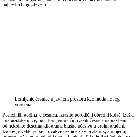
najvećim blagoslovom.
Lomljenje česnice u javnom prostoru kao moda novog
vremena.
Poslednjih godina je česnica, izrazito porodični obredni kolač, izašla
i na gradske ulice, pa u lomljenju džinovskih česnica napravljenih
od nekoliko desetina kilograma brašna učestvuju brojni građani.
Izazov je veliki jer se u ovakve česnice stavlja zlatnik, a u njenoj
pripremi učestvuju najbolji gradski pekari. Tako je Božićni hleb sa