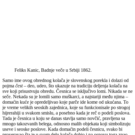
Feliks Kanic, Badnje veče u Srbiji 1862.
Samo ime ovog obrednog kolača je slovenskog porekla i dolazi od
pojma
čest
– deo, udeo, što ukazuje na tradiciju deljenja kolača na
sve koji prisustvuju obredu. Česnica se isključivo lomi. Nikada se ne
seče. Nekada su je lomili samo muškarci, a najstariji među njima –
domaćin kuće je opredeljivao koje parče ide kome od ukućana. To
je vreme velikih seoskih zajednica, koje su funkcionisale po strogoj
hijrerahiji u svakom smislu, a posebno kada je reč o podeli poslova.
Tada je česnica u koju se danas stavlja samo novčić, pravljena sa
mnogo takozvanih belega, odnosno malih objekata koji simbolizuju
useve i seoske poslove. Kada domaćin podeli česnicu, svako bi
proveravao šta je u svom delu kolača dobio i na osnovu toga znao