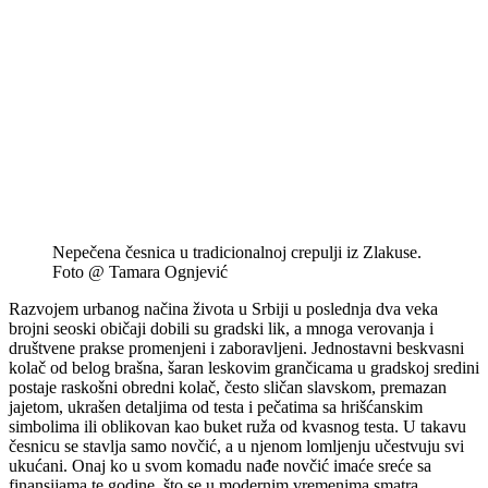
Nepečena česnica u tradicionalnoj crepulji iz Zlakuse.
Foto @ Tamara Ognjević
Razvojem urbanog načina života u Srbiji u poslednja dva veka
brojni seoski običaji dobili su gradski lik, a mnoga verovanja i
društvene prakse promenjeni i zaboravljeni. Jednostavni beskvasni
kolač od belog brašna, šaran leskovim grančicama u gradskoj sredini
postaje raskošni obredni kolač, često sličan slavskom, premazan
jajetom, ukrašen detaljima od testa i pečatima sa hrišćanskim
simbolima ili oblikovan kao buket ruža od kvasnog testa. U takavu
česnicu se stavlja samo novčić, a u njenom lomljenju učestvuju svi
ukućani. Onaj ko u svom komadu nađe novčić imaće sreće sa
finansijama te godine, što se u modernim vremenima smatra