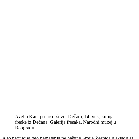
Avelj i Kain prinose žrtvu, Dečani, 14. vek, kopija
freske iz Dečana. Galerija fresaka, Narodni muzej u
Beogradu
Kao neotuđivi deo nematerijalne baštine Srbije, česnica u skladu sa