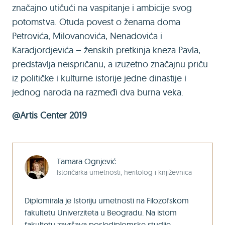
značajno utičući na vaspitanje i ambicije svog
potomstva. Otuda povest o ženama doma
Petrovića, Milovanovića, Nenadovića i
Karadjordjevića – ženskih pretkinja kneza Pavla,
predstavlja neispričanu, a izuzetno značajnu priču
iz političke i kulturne istorije jedne dinastije i
jednog naroda na razmeđi dva burna veka.
@Artis Center 2019
Tamara Ognjević
Istoričarka umetnosti, heritolog i književnica
Diplomirala je Istoriju umetnosti na Filozofskom
fakultetu Univerziteta u Beogradu. Na istom
fakultetu završava poslediplomske studije.