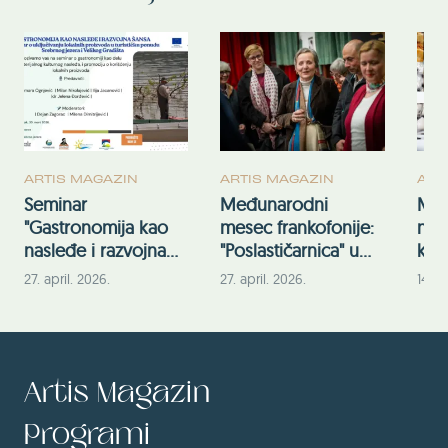
ARTIS MAGAZIN
ARTIS MAGAZIN
ART
Seminar
Međunarodni
Međ
"Gastronomija kao
mesec frankofonije:
nem
nasleđe i razvojna
"Poslastičarnica" u
kul
šansa" na Srebrnom
Kulturnoj stanici
202
27. april. 2026.
27. april. 2026.
14. o
jezeru
Rumenka
eko
nem
nas
Artis Magazin
Programi