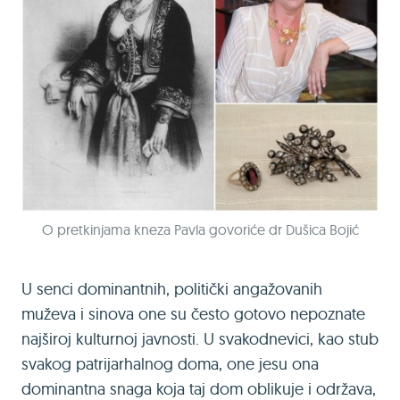
O pretkinjama kneza Pavla govoriće dr Dušica Bojić
U senci dominantnih, politički angažovanih
muževa i sinova one su često gotovo nepoznate
najširoj kulturnoj javnosti. U svakodnevici, kao stub
svakog patrijarhalnog doma, one jesu ona
dominantna snaga koja taj dom oblikuje i održava,