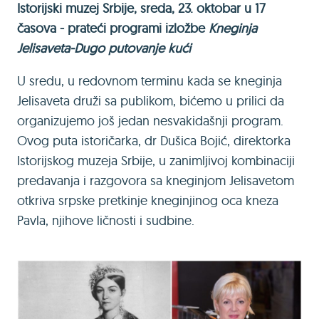
Istorijski muzej Srbije, sreda, 23. oktobar u 17
časova - prateći programi izložbe
Kneginja
Jelisaveta-Dugo putovanje kući
U sredu, u redovnom terminu kada se kneginja
Jelisaveta druži sa publikom, bićemo u prilici da
organizujemo još jedan nesvakidašnji program.
Ovog puta istoričarka, dr Dušica Bojić, direktorka
Istorijskog muzeja Srbije, u zanimljivoj kombinaciji
predavanja i razgovora sa kneginjom Jelisavetom
otkriva srpske pretkinje kneginjinog oca kneza
Pavla, njihove ličnosti i sudbine.