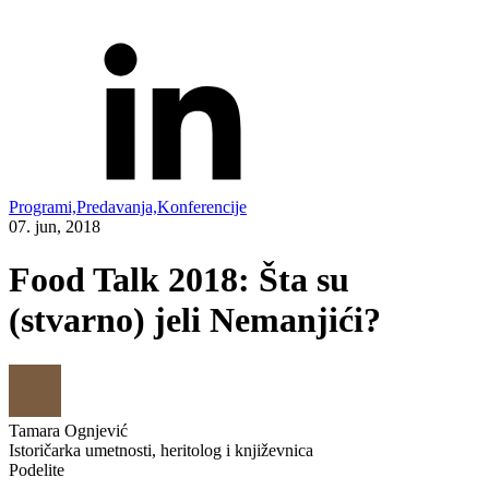
Programi,
Predavanja,
Konferencije
07. jun, 2018
Food Talk 2018: Šta su
(stvarno) jeli Nemanjići?
Tamara Ognjević
Istoričarka umetnosti, heritolog i književnica
Podelite