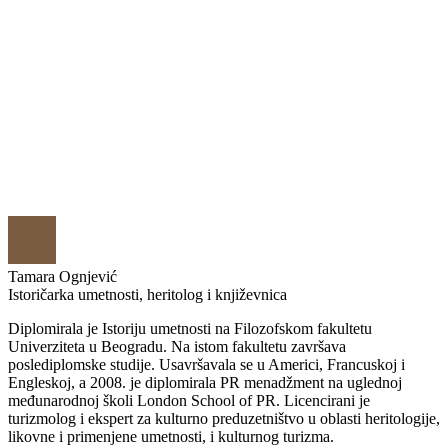
Tamara Ognjević
Istoričarka umetnosti, heritolog i književnica
Diplomirala je Istoriju umetnosti na Filozofskom fakultetu
Univerziteta u Beogradu. Na istom fakultetu završava
poslediplomske studije. Usavršavala se u Americi, Francuskoj i
Engleskoj, a 2008. je diplomirala PR menadžment na uglednoj
međunarodnoj školi London School of PR. Licencirani je
turizmolog i ekspert za kulturno preduzetništvo u oblasti heritologije,
likovne i primenjene umetnosti, i kulturnog turizma.