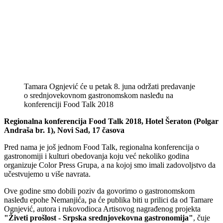
Tamara Ognjević će u petak 8. juna održati predavanje
o srednjovekovnom gastronomskom nasleđu na
konferenciji Food Talk 2018
Regionalna konferencija Food Talk 2018, Hotel Šeraton (Polgar
Andraša br. 1), Novi Sad, 17 časova
Pred nama je još jednom Food Talk, regionalna konferencija o
gastronomiji i kulturi obedovanja koju već nekoliko godina
organizuje Color Press Grupa, a na kojoj smo imali zadovoljstvo da
učestvujemo u više navrata.
Ove godine smo dobili poziv da govorimo o gastronomskom
nasleđu epohe Nemanjića, pa će publika biti u prilici da od Tamare
Ognjević, autora i rukovodioca Artisovog nagrađenog projekta
"Živeti prošlost - Srpska srednjovekovna gastronomija"
, čuje