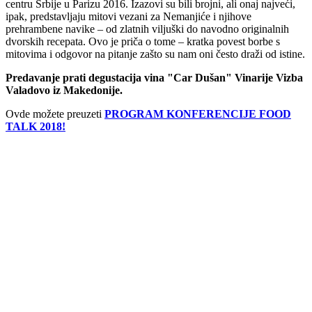
centru Srbije u Parizu 2016. Izazovi su bili brojni, ali onaj najveći,
ipak, predstavljaju mitovi vezani za Nemanjiće i njihove
prehrambene navike – od zlatnih viljuški do navodno originalnih
dvorskih recepata. Ovo je priča o tome – kratka povest borbe s
mitovima i odgovor na pitanje zašto su nam oni često draži od istine.
Predavanje prati degustacija vina "Car Dušan" Vinarije Vizba
Valadovo iz Makedonije.
Ovde možete preuzeti
PROGRAM KONFERENCIJE FOOD
TALK 2018!