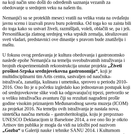
na koji način smo došli do određenih saznanja vezanih za
obedovanje u srednjem veku na našem tlu.
Nemanjići su se proteklih meseci vratili na velika vrata na ovdašnju
javnu scenu i izazvali pravu buru polemika. Od toga ko su zaista bili
do toga kako su ustvari živeli, razmišljali, voleli, oblačili se, pa i jeli.
Personifikacija zlatnog srednjeg veka srpskih zemalja, idealizovani
sveti vladari, predstavnici ove dinastije s pravom bude znatiželju i
maštu.
U fokusu ovog predavanja je kultura obedovanja i gastronomsko
nasleđe epohe Nemanjića na temelju sveobuhvatnih istraživanja i
brojnih eksperimentalnih rekonstrukcija unutar projekta
„Živeti
prošlost-Srpska srednjovekovna gastronomija“
, koji je
multidisciplinarni tim Artis centra, sastvaljen od naučnika-
istraživača, zanatlija, kulinara i umetnika, sproveo u periodu 2010-
2016. Ono što je u početku izgledalo kao jednostavan postupak koji
od srednjovekovne slike vodi ka odgovarajućoj trpezi, pretvorilo se
u veliku istraživačku avanturu čiji su rezultati nagrađeni prošle
godine visokim priznanjem Međunarodnog saveta muzeja (ICOM)
za projekat 2016. Na temelju ovih istraživanja je nastala nova,
sintetička naučna metoda – gastroheritologija, koju je prepoznao
UNESCO Deklaracijom iz Barselone 2014, a sve ono što je otkrio
Artisov tim publika je mogla da vidi na izložbi pod nazivom
„Gozba“
u Galeriji nauke i tehnike SANU 2014. i Kulturnom