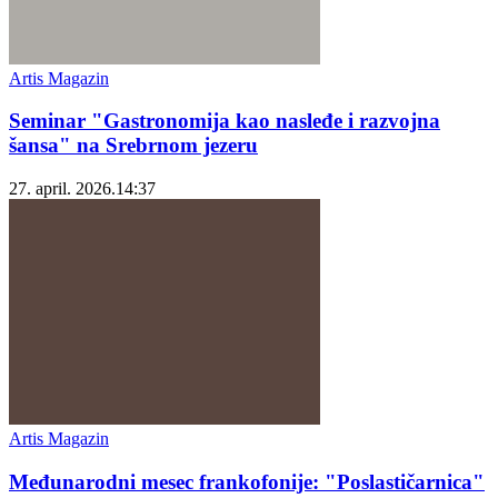
Artis Magazin
Seminar "Gastronomija kao nasleđe i razvojna
šansa" na Srebrnom jezeru
27. april. 2026.
14:37
Artis Magazin
Međunarodni mesec frankofonije: "Poslastičarnica"