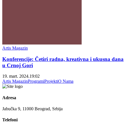
Artis Magazin
Konferencije: Četiri radna, kreativna i ukusna dana
u Crnoj Gori
19. mart. 2024.
19:02
Artis Magazin
Programi
Projekti
O Nama
Adresa
Jabučka 9, 11000 Beograd, Srbija
Telefoni