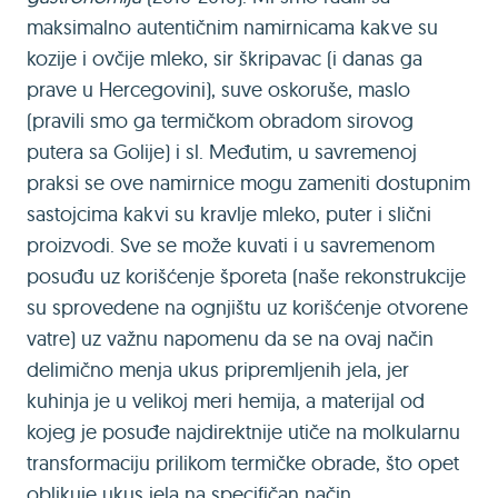
maksimalno autentičnim namirnicama kakve su
kozije i ovčije mleko, sir škripavac (i danas ga
prave u Hercegovini), suve oskoruše, maslo
(pravili smo ga termičkom obradom sirovog
putera sa Golije) i sl. Međutim, u savremenoj
praksi se ove namirnice mogu zameniti dostupnim
sastojcima kakvi su kravlje mleko, puter i slični
proizvodi. Sve se može kuvati i u savremenom
posuđu uz korišćenje šporeta (naše rekonstrukcije
su sprovedene na ognjištu uz korišćenje otvorene
vatre) uz važnu napomenu da se na ovaj način
delimično menja ukus pripremljenih jela, jer
kuhinja je u velikoj meri hemija, a materijal od
kojeg je posuđe najdirektnije utiče na molkularnu
transformaciju prilikom termičke obrade, što opet
oblikuje ukus jela na specifičan način.