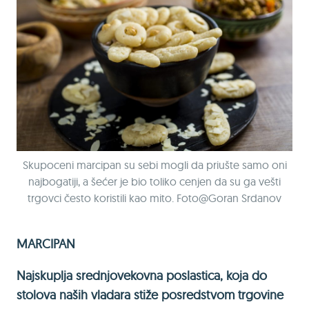
Skupoceni marcipan su sebi mogli da priušte samo oni
najbogatiji, a šećer je bio toliko cenjen da su ga vešti
trgovci često koristili kao mito. Foto@Goran Srdanov
MARCIPAN
Najskuplja srednjovekovna poslastica, koja do
stolova naših vladara stiže posredstvom trgovine