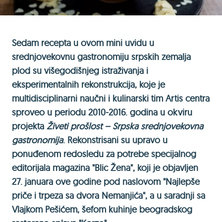
Sedam recepta u ovom mini uvidu u
srednjovekovnu gastronomiju srpskih zemalja
plod su višegodišnjeg istraživanja i
eksperimentalnih rekonstrukcija, koje je
multidisciplinarni naučni i kulinarski tim Artis centra
sproveo u periodu 2010-2016. godina u okviru
projekta
Živeti prošlost – Srpska srednjovekovna
gastronomija
. Rekonstrisani su upravo u
ponuđenom redosledu za potrebe specijalnog
editorijala magazina "Blic Žena", koji je objavljen
27. januara ove godine pod naslovom "Najlepše
priče i trpeza sa dvora Nemanjića", a u saradnji sa
Vlajkom Pešićem, šefom kuhinje beogradskog