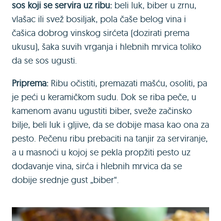
sos koji se servira uz ribu:
beli luk, biber u zrnu,
vlašac ili svež bosiljak, pola čaše belog vina i
čašica dobrog vinskog sirćeta (dozirati prema
ukusu), šaka suvih vrganja i hlebnih mrvica toliko
da se sos ugusti.
Priprema:
Ribu očistiti, premazati mašću, osoliti, pa
je peći u keramičkom sudu. Dok se riba peče, u
kamenom avanu ugustiti biber, sveže začinsko
bilje, beli luk i gljive, da se dobije masa kao ona za
pesto. Pečenu ribu prebaciti na tanjir za serviranje,
a u masnoći u kojoj se pekla propžiti pesto uz
dodavanje vina, sirća i hlebnih mrvica da se
dobije srednje gust „biber“.