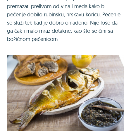
premazati prelivom od vina i meda kako bi
pečenje dobilo rubinsku, hrskavu koricu. Pečenje
se služi tek kad je dobro ohlađeno. Nije loše da
ga čak i malo mraz dotakne, kao što se čini sa
božićnom pečenicom.