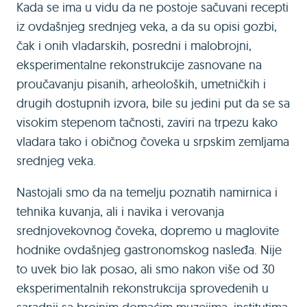
Kada se ima u vidu da ne postoje sačuvani recepti
iz ovdašnjeg srednjeg veka, a da su opisi gozbi,
čak i onih vladarskih, posredni i malobrojni,
eksperimentalne rekonstrukcije zasnovane na
proučavanju pisanih, arheoloških, umetničkih i
drugih dostupnih izvora, bile su jedini put da se sa
visokim stepenom tačnosti, zaviri na trpezu kako
vladara tako i običnog čoveka u srpskim zemljama
srednjeg veka.
Nastojali smo da na temelju poznatih namirnica i
tehnika kuvanja, ali i navika i verovanja
srednjovekovnog čoveka, dopremo u maglovite
hodnike ovdašnjeg gastronomskog nasleđa. Nije
to uvek bio lak posao, ali smo nakon više od 30
eksperimentalnih rekonstrukcija sprovedenih u