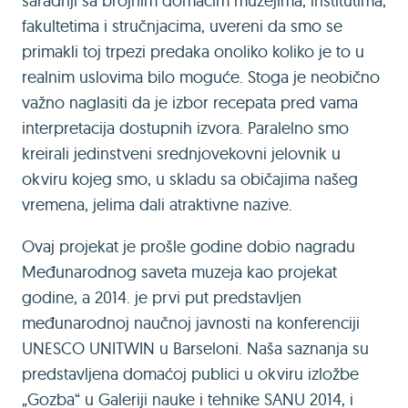
saradnji sa brojnim domaćim muzejima, institutima,
fakultetima i stručnjacima, uvereni da smo se
primakli toj trpezi predaka onoliko koliko je to u
realnim uslovima bilo moguće. Stoga je neobično
važno naglasiti da je izbor recepata pred vama
interpretacija dostupnih izvora. Paralelno smo
kreirali jedinstveni srednjovekovni jelovnik u
okviru kojeg smo, u skladu sa običajima našeg
vremena, jelima dali atraktivne nazive.
Ovaj projekat je prošle godine dobio nagradu
Međunarodnog saveta muzeja kao projekat
godine, a 2014. je prvi put predstavljen
međunarodnoj naučnoj javnosti na konferenciji
UNESCO UNITWIN u Barseloni. Naša saznanja su
predstavljena domaćoj publici u okviru izložbe
„Gozba“ u Galeriji nauke i tehnike SANU 2014, i