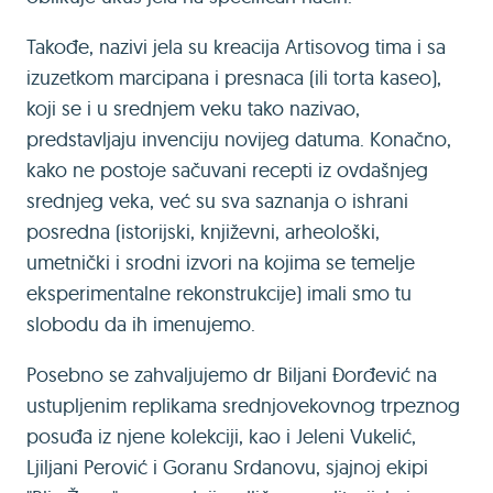
Takođe, nazivi jela su kreacija Artisovog tima i sa
izuzetkom marcipana i presnaca (ili torta kaseo),
koji se i u srednjem veku tako nazivao,
predstavljaju invenciju novijeg datuma. Konačno,
kako ne postoje sačuvani recepti iz ovdašnjeg
srednjeg veka, već su sva saznanja o ishrani
posredna (istorijski, književni, arheološki,
umetnički i srodni izvori na kojima se temelje
eksperimentalne rekonstrukcije) imali smo tu
slobodu da ih imenujemo.
Posebno se zahvaljujemo dr Biljani Đorđević na
ustupljenim replikama srednjovekovnog trpeznog
posuđa iz njene kolekciji, kao i Jeleni Vukelić,
Ljiljani Perović i Goranu Srdanovu, sjajnoj ekipi