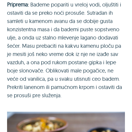
Priprema:
Bademe popariti u vreloj vodi, oljuštiti i
ostaviti da se preko noći prosuše. Sutradan ih
samleti u kamenom avanu da se dobije gusta
konzistentna masa i da bademi puste sopstveno
ulje, a onda uz stalno mlevenje lagano dodavati
šećer. Masu prebaciti na kakvu kamenu ploču pa
je mesiti još neko vreme dok iz nje ne izađe sav
vazduh, a ona pod rukom postane gipka i lepe
boje slonovače. Oblikovati male pogačice, ne
veće od vanilica, pa u svaku utisnuti ceo badem.
Prekriti lanenom ili pamućnom krpom i ostaviti da
se prosuši pre služenja.