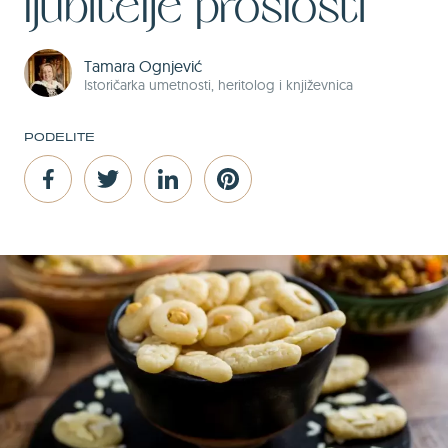
ljubitelje prošlosti
Tamara Ognjević
Istoričarka umetnosti, heritolog i književnica
PODELITE