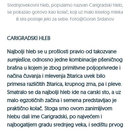
Srednjovekovni hleb, popularno nazvan Carigradski hleb,
se pokazao gotovo kao kolač, koji uz malo kiselog mleka
ili sira postaje jelo za sebe. Foto@Goran Srdanov
CARIGRADSKI HLEB
Najbolji hleb se u prošlosti pravio od takozvane
sumješice
, odnosno jedne kombinacije pšeničnog
brašna u kojem je zbog primitivne poljoprivrede i
načina čuvanja i mlevenja žitarica uvek bilo
primesa različitih žitarica, krupnog zrna, pa i pleve.
Smatralo se da najbolji hleb ide na carski sto, a uz
malo egzotičnih začina i semena predstavljao je
praktično kolač. Stoga smo ovom zanimljivom
hlebu dali ime Carigradski, po najvećem i
najbogatijem gradu srednjeg veka, i sedištu prvog