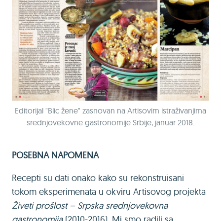
Editorijal "Blic žene" zasnovan na Artisovim istraživanjima
srednjovekovne gastronomije Srbije, januar 2018.
POSEBNA NAPOMENA
Recepti su dati onako kako su rekonstruisani
tokom eksperimenata u okviru Artisovog projekta
Živeti prošlost – Srpska srednjovekovna
gastronomija
(2010-2016). Mi smo radili sa