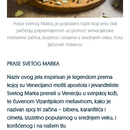
Prase svetog Marka, je popularni naziv koji smo dali
pečenju pripremljenom uz pomoć venecijanske
mešavine začina, izuzetno cenjene u srednjem veku. Foto
@Goran Srdanov
PRASE SVETOG MARKA
Naziv ovog jela inspirisan je legendom prema
kojoj su Venecijanci mošti apostola i jevanđeliste
Svetog Marka preneli u Veneciju u svinjskoj koži,
te čuvenom Vizantijskom mešavinom, kako je
nazivan spoj tri začina – bibera, karanfilića i
cimeta, izuzetno popularnog u srednjem veku, i
korišćenog i na našem tlu