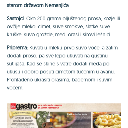
starom državom Nemanjića
Sastojci:
Oko 200 grama oljuštenog prosa, kozje ili
ovčije mleko, cimet, suve smokve, slatke suve
kruške, suvo grožđe, med, orasi i sirovi lešnici.
Priprema:
Kuvati u mleku prvo suvo voće, a zatim
dodati proso, pa sve lepo ukuvati na gustinu
sutlijaša. Kad se skine s vatre dodati meda po
ukusu i dobro posuti cimetom tučenim u avanu.
Prohlađeno ukrasiti orasima, bademom i suvim
voćem.