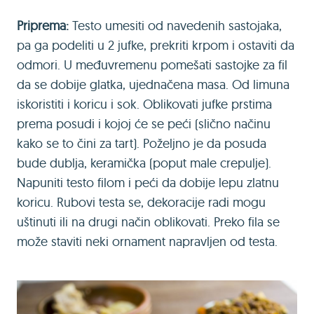
Priprema:
Testo umesiti od navedenih sastojaka,
pa ga podeliti u 2 jufke, prekriti krpom i ostaviti da
odmori. U međuvremenu pomešati sastojke za fil
da se dobije glatka, ujednačena masa. Od limuna
iskoristiti i koricu i sok. Oblikovati jufke prstima
prema posudi i kojoj će se peći (slično načinu
kako se to čini za tart). Poželjno je da posuda
bude dublja, keramička (poput male crepulje).
Napuniti testo filom i peći da dobije lepu zlatnu
koricu. Rubovi testa se, dekoracije radi mogu
uštinuti ili na drugi način oblikovati. Preko fila se
može staviti neki ornament napravljen od testa.