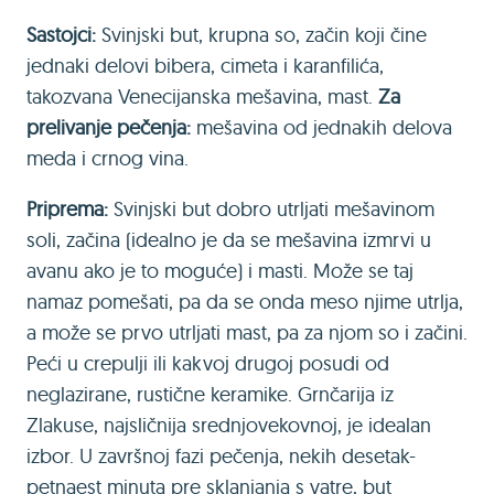
Sastojci:
Svinjski but, krupna so, začin koji čine
jednaki delovi bibera, cimeta i karanfilića,
takozvana Venecijanska mešavina, mast.
Za
prelivanje pečenja:
mešavina od jednakih delova
meda i crnog vina.
Priprema:
Svinjski but dobro utrljati mešavinom
soli, začina (idealno je da se mešavina izmrvi u
avanu ako je to moguće) i masti. Može se taj
namaz pomešati, pa da se onda meso njime utrlja,
a može se prvo utrljati mast, pa za njom so i začini.
Peći u crepulji ili kakvoj drugoj posudi od
neglazirane, rustične keramike. Grnčarija iz
Zlakuse, najsličnija srednjovekovnoj, je idealan
izbor. U završnoj fazi pečenja, nekih desetak-
petnaest minuta pre sklanjanja s vatre, but