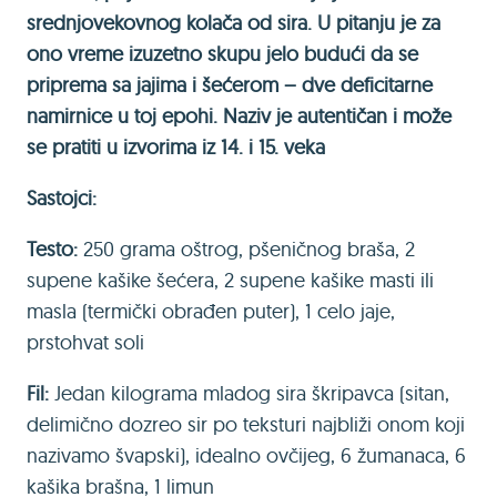
srednjovekovnog kolača od sira. U pitanju je za
ono vreme izuzetno skupu jelo budući da se
priprema sa jajima i šećerom – dve deficitarne
namirnice u toj epohi. Naziv je autentičan i može
se pratiti u izvorima iz 14. i 15. veka
Sastojci:
Testo:
250 grama oštrog, pšeničnog braša, 2
supene kašike šećera, 2 supene kašike masti ili
masla (termički obrađen puter), 1 celo jaje,
prstohvat soli
Fil:
Jedan kilograma mladog sira škripavca (sitan,
delimično dozreo sir po teksturi najbliži onom koji
nazivamo švapski), idealno ovčijeg, 6 žumanaca, 6
kašika brašna, 1 limun