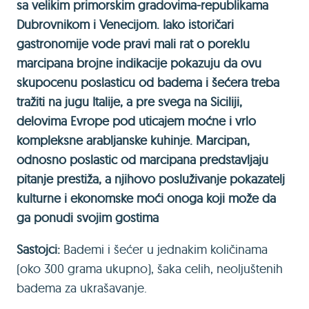
sa velikim primorskim gradovima-republikama
Dubrovnikom i Venecijom. Iako istoričari
gastronomije vode pravi mali rat o poreklu
marcipana brojne indikacije pokazuju da ovu
skupocenu poslasticu od badema i šećera treba
tražiti na jugu Italije, a pre svega na Siciliji,
delovima Evrope pod uticajem moćne i vrlo
kompleksne arabljanske kuhinje. Marcipan,
odnosno poslastic od marcipana predstavljaju
pitanje prestiža, a njihovo posluživanje pokazatelj
kulturne i ekonomske moći onoga koji može da
ga ponudi svojim gostima
Sastojci:
Bademi i šećer u jednakim količinama
(oko 300 grama ukupno), šaka celih, neoljuštenih
badema za ukrašavanje.