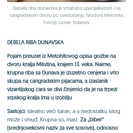
Debela riba dunavska je smatrana specijalitetom i na
carigradskom dvoru po svedočenju Teodora Metohita.
Foto@ Goran Srdanov
DEBELA RIBA DUNAVSKA
Pojam preuzet iz Metohitovog opisa gozbe na
dvoru kralja Milutina, krajem 13. veka. Naime,
krupna riba sa Dunava je izuzetno cenjena i vrlo
skupa na carigradskim pijacama, a izaslanik
vizantijskog cara se divi činjenici da je na trpezi
srpskog kralja ima u izobilju
Sastojci:
Idealno veći šaran, a u nedostatku istog
može i smuđ. Krupna so, mast.
Za „biber“
(srednjovekovni naziv za sve sosove), odnosno