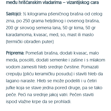
među hrišćanskim vladarima – vizantijskog cara
Sastojci:
½ kilograma pšeničnog brašna od celog
zrna, po 250 grama heljdinog i ovsenog brašna,
200 gr sirovog semena lana, 50 gr kima, 50 gr
karadamoma, kvasac, med, so, mast ili maslo
(termički obrađen puter)
Priprema:
Pomešati brašna, dodati kvasac, malo
meda, posoliti, dodati semenke i zašine i s mlakom
vodom zamesiti hleb srednje čvrstine. Pomazati
crepulju (pliću keramičku posudu) i staviti hleb da
lagano naraste. Hleb se može podeliti i u četiri
jufke koja se stave jedna pored druge, pa se tako
peče. Peći na srednje jakoj vatri. Pečen staviti
ispod vlažne krpe da se prohladi.