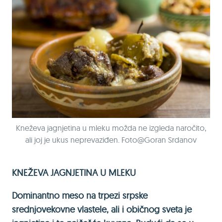
Kneževa jagnjetina u mleku možda ne izgleda naročito,
ali joj je ukus neprevaziđen. Foto@Goran Srdanov
KNEŽEVA JAGNJETINA U MLEKU
Dominantno meso na trpezi srpske
srednjovekovne vlastele, ali i običnog sveta je