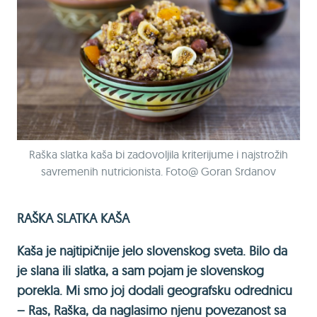
Raška slatka kaša bi zadovoljila kriterijume i najstrožih
savremenih nutricionista. Foto@ Goran Srdanov
RAŠKA SLATKA KAŠA
Kaša je najtipičnije jelo slovenskog sveta. Bilo da
je slana ili slatka, a sam pojam je slovenskog
porekla. Mi smo joj dodali geografsku odrednicu
– Ras, Raška, da naglasimo njenu povezanost sa