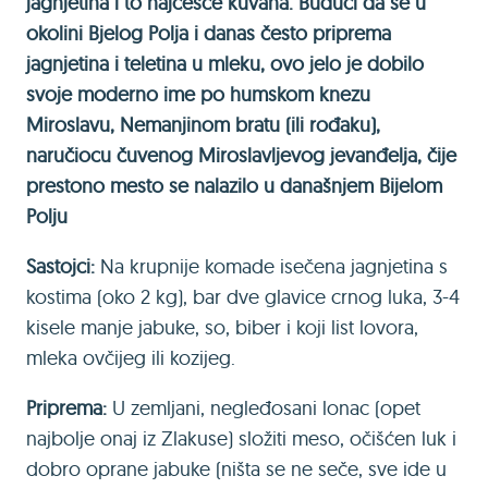
jagnjetina i to najčešće kuvana. Budući da se u
okolini Bjelog Polja i danas često priprema
jagnjetina i teletina u mleku, ovo jelo je dobilo
svoje moderno ime po humskom knezu
Miroslavu, Nemanjinom bratu (ili rođaku),
naručiocu čuvenog Miroslavljevog jevanđelja, čije
prestono mesto se nalazilo u današnjem Bijelom
Polju
Sastojci:
Na krupnije komade isečena jagnjetina s
kostima (oko 2 kg), bar dve glavice crnog luka, 3-4
kisele manje jabuke, so, biber i koji list lovora,
mleka ovčijeg ili kozijeg.
Priprema:
U zemljani, negleđosani lonac (opet
najbolje onaj iz Zlakuse) složiti meso, očišćen luk i
dobro oprane jabuke (ništa se ne seče, sve ide u