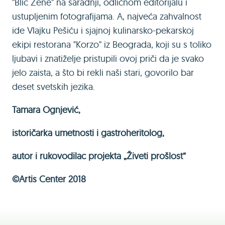
"Blic Žene" na saradnji, odličnom editorijalu i
ustupljenim fotografijama. A, najveća zahvalnost
ide Vlajku Pešiću i sjajnoj kulinarsko-pekarskoj
ekipi restorana "Korzo" iz Beograda, koji su s toliko
ljubavi i znatiželje pristupili ovoj priči da je svako
jelo zaista, a što bi rekli naši stari, govorilo bar
deset svetskih jezika.
Tamara Ognjević,
istoričarka umetnosti i gastroheritolog,
autor i rukovodilac projekta „Živeti prošlost“
©Artis Center 2018