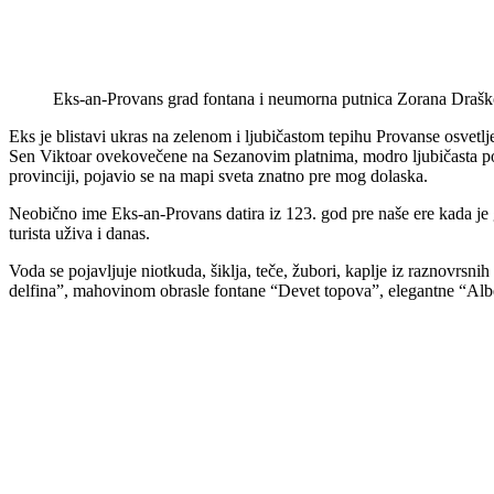
Eks-an-Provans grad fontana i neumorna putnica Zorana Drašk
Eks je blistavi ukras na zelenom i ljubičastom tepihu Provanse osvet
Sen Viktoar ovekovečene na Sezanovim platnima, modro ljubičasta polj
provinciji, pojavio se na mapi sveta znatno pre mog dolaska.
Neobično ime Eks-an-Provans datira iz 123. god pre naše ere kada je 
turista uživa i danas.
Voda se pojavljuje niotkuda, šiklja, teče, žubori, kaplje iz raznovr
delfina”, mahovinom obrasle fontane “Devet topova”, elegantne “Al