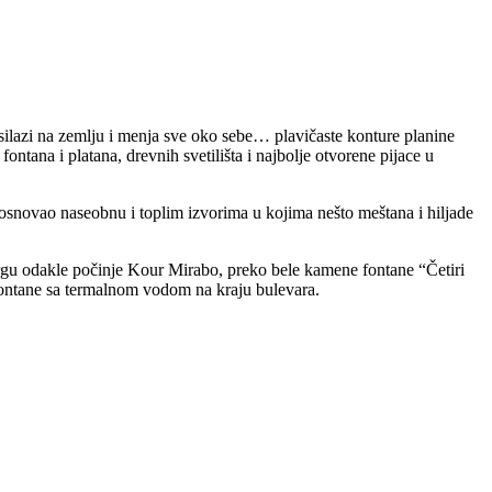
silazi na zemlju i menja sve oko sebe… plavičaste konture planine
ana i platana, drevnih svetilišta i najbolje otvorene pijace u
osnovao naseobnu i toplim izvorima u kojima nešto meštana i hiljade
 trgu odakle počinje Kour Mirabo, preko bele kamene fontane “Četiri
ontane sa termalnom vodom na kraju bulevara.