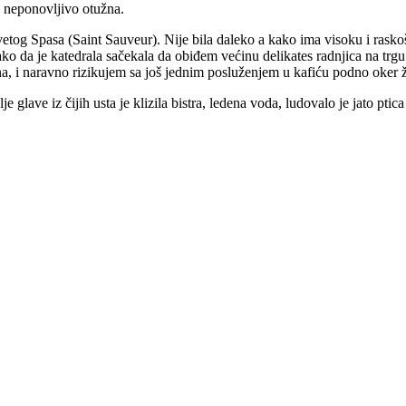
 neponovljivo otužna.
tog Spasa (Saint Sauveur). Nije bila daleko a kako ima visoku i raskošnu
ako da je katedrala sačekala da obiđem većinu delikates radnjica na trg
na, i naravno rizikujem sa još jednim posluženjem u kafiću podno oker ž
je glave iz čijih usta je klizila bistra, ledena voda, ludovalo je jato ptic