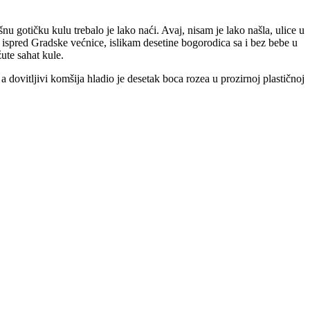
 gotičku kulu trebalo je lako naći. Avaj, nisam je lako našla, ulice u
u ispred Gradske većnice, islikam desetine bogorodica sa i bez bebe u
ute sahat kule.
a a dovitljivi komšija hladio je desetak boca rozea u prozirnoj plastičnoj