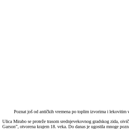
Poznat još od antičkih vremena po toplim izvorima i lekovitim
Ulica Mirabo se proteže trasom srednjevekovnog gradskog zida, oiviče
Garson”, otvorena krajem 18. veka. Do danas je ugostila mnoge poznat