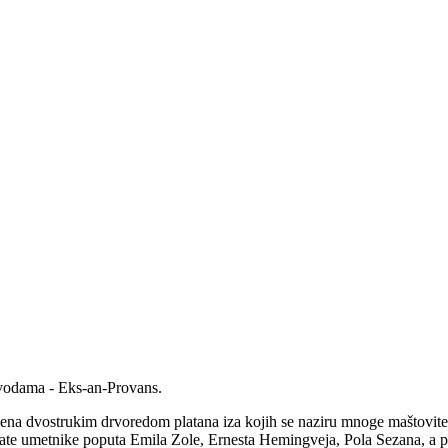
 vodama - Eks-an-Provans.
na dvostrukim drvoredom platana iza kojih se naziru mnoge maštovite, 
e umetnike poputa Emila Zole, Ernesta Hemingveja, Pola Sezana, a pola 