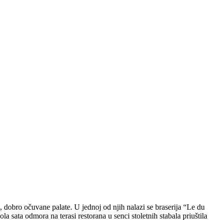
dobro očuvane palate. U jednoj od njih nalazi se braserija “Le du
sata odmora na terasi restorana u senci stoletnih stabala priuštila