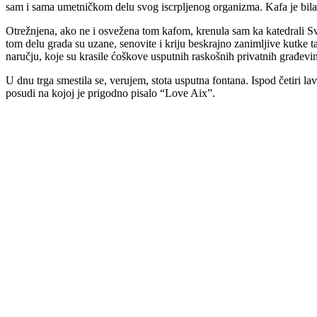
sam i sama umetničkom delu svog iscrpljenog organizma. Kafa je bila
Otrežnjena, ako ne i osvežena tom kafom, krenula sam ka katedrali Sve
tom delu grada su uzane, senovite i kriju beskrajno zanimljive kutke t
naručju, koje su krasile ćoškove usputnih raskošnih privatnih građevi
U dnu trga smestila se, verujem, stota usputna fontana. Ispod četiri lavl
posudi na kojoj je prigodno pisalo “Love Aix”.