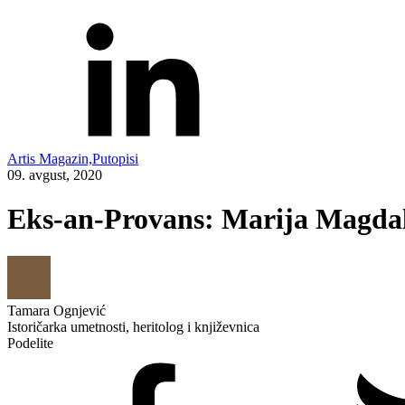
Artis Magazin,
Putopisi
09. avgust, 2020
Eks-an-Provans: Marija Magdale
Tamara Ognjević
Istoričarka umetnosti, heritolog i književnica
Podelite