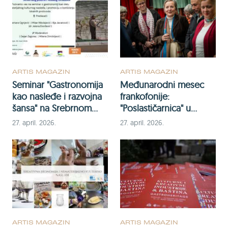
ARTIS MAGAZIN
ARTIS MAGAZIN
Seminar "Gastronomija
Međunarodni mesec
kao nasleđe i razvojna
frankofonije:
šansa" na Srebrnom
"Poslastičarnica" u
jezeru
Kulturnoj stanici
27. april. 2026.
27. april. 2026.
Rumenka
ARTIS MAGAZIN
ARTIS MAGAZIN