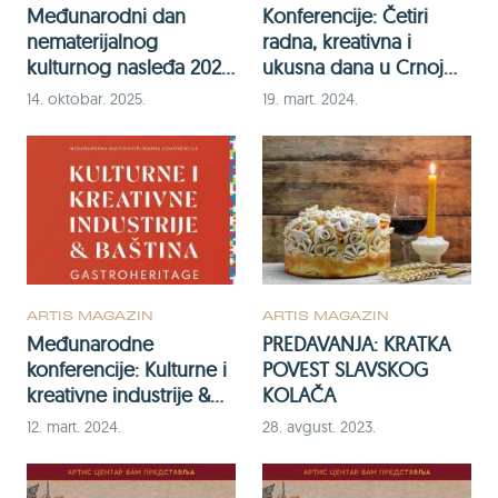
Međunarodni dan
Konferencije: Četiri
nematerijalnog
radna, kreativna i
kulturnog nasleđa 2025:
ukusna dana u Crnoj
Kreativna ekonomija i
Gori
14. oktobar. 2025.
19. mart. 2024.
nematerijalno nasleđe
ARTIS MAGAZIN
ARTIS MAGAZIN
Međunarodne
PREDAVANJA: KRATKA
konferencije: Kulturne i
POVEST SLAVSKOG
kreativne industrije &
KOLAČA
baština: Gastroheritage
12. mart. 2024.
28. avgust. 2023.