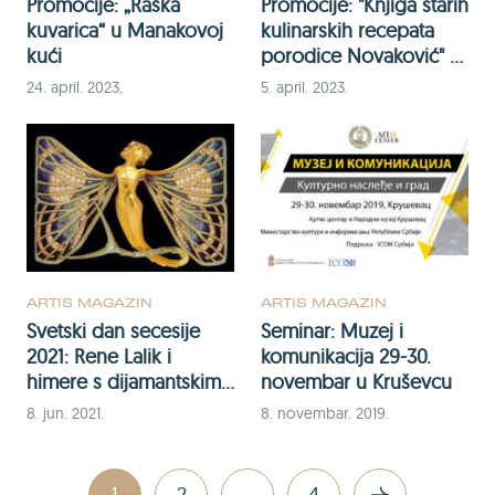
Promocije: „Raška
Promocije: "Knjiga starih
kuvarica“ u Manakovoj
kulinarskih recepata
kući
porodice Novaković" u
Manakovoj kući
24. april. 2023.
5. april. 2023.
ARTIS MAGAZIN
ARTIS MAGAZIN
Svetski dan secesije
Seminar: Muzej i
2021: Rene Lalik i
komunikacija 29-30.
himere s dijamantskim
novembar u Kruševcu
krilima
8. jun. 2021.
8. novembar. 2019.
1
2
...
4