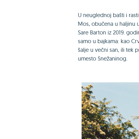
U neuglednoj bašti i rast
Mos, obučena u haljinu u o
Sare Barton iz 2019. go
samo u bajkama: kao Crve
šalje u večni san, ili tek
umesto Snežaninog.