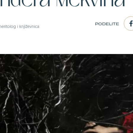
ndera Mekvina
PODELITE
heritolog i književnica