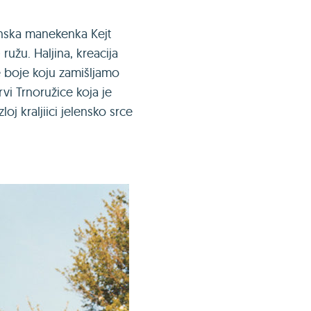
tanska manekenka Kejt
ružu. Haljina, kreacija
 boje koju zamišljamo
vi Trnoružice koja je
loj kraljiici jelensko srce