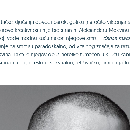
ačke ključanja dovodi barok, gotiku (naročito viktorijan
irove kreativnosti nije bio stran ni Aleksanderu Mekvinu –
a koji vode modnu kuću nakon njegove smrti. I
danse mac
nje na smrt su paradoskalno, od vitalnog značaja za raz
ina. Tako je njegov opus neretko tumačen u ključu kabine
inaciju – grotesknu, seksualnu, fetišističku, prirodnjačku,