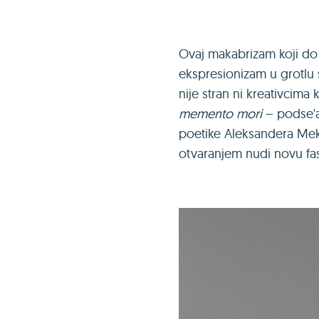
Ovaj makabrizam koji do t
ekspresionizam u grotlu s
nije stran ni kreativcim
memento mori
– podse'a
poetike Aleksandera Mekv
otvaranjem nudi novu fasc