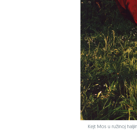
Kejt Mos u ružinoj halj