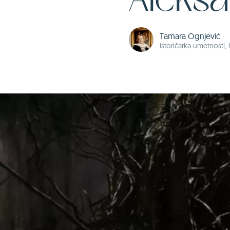
Aleksa
Tamara Ognjević
Istoričarka umetnosti, 