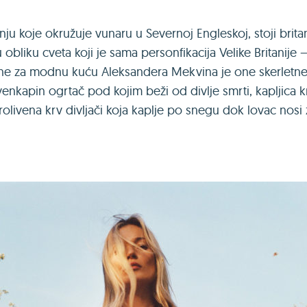
inju koje okružuje vunaru u Severnoj Engleskoj, stoji bri
bliku cveta koji je sama personfikacija Velike Britanije – 
dine za modnu kuću Aleksandera Mekvina je one skerletne
nkapin ogrtač pod kojim beži od divlje smrti, kapljica kr
 prolivena krv divljači koja kaplje po snegu dok lovac nosi z