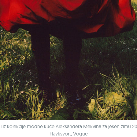
ini iz kolekcije modne kuće Aleksandera Mekvina za jesen zimu 20
Havksvort, Vogue