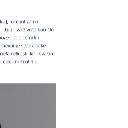
sku), romantizam i
 Liju - za života kao što
abre
– ples smrti i
umevanje stvaralačke
ta retkosti, koji svakim
 čak i nekrofilnu.