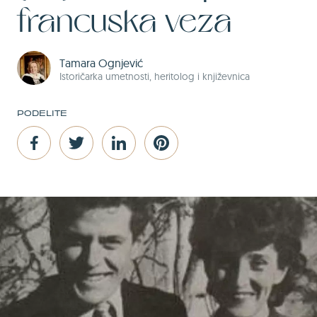
francuska veza
Tamara Ognjević
Istoričarka umetnosti, heritolog i književnica
PODELITE