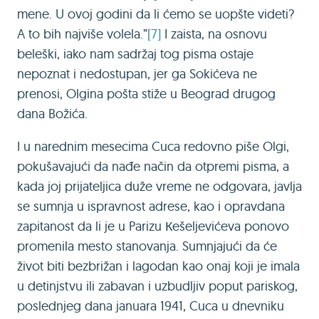
mene. U ovoj godini da li ćemo se uopšte videti?
A to bih najviše volela.”
[7]
I zaista, na osnovu
beleški, iako nam sadržaj tog pisma ostaje
nepoznat i nedostupan, jer ga Sokićeva ne
prenosi, Olgina pošta stiže u Beograd drugog
dana Božića.
I u narednim mesecima Cuca redovno piše Olgi,
pokušavajući da nađe način da otpremi pisma, a
kada joj prijateljica duže vreme ne odgovara, javlja
se sumnja u ispravnost adrese, kao i opravdana
zapitanost da li je u Parizu Кešeljevićeva ponovo
promenila mesto stanovanja. Sumnjajući da će
život biti bezbrižan i lagodan kao onaj koji je imala
u detinjstvu ili zabavan i uzbudljiv poput pariskog,
poslednjeg dana januara 1941, Cuca u dnevniku