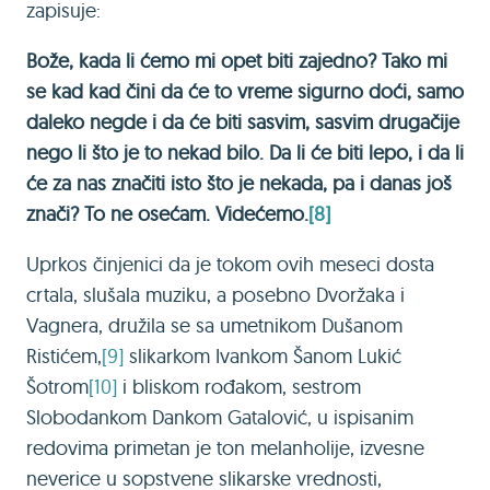
zapisuje:
Bože, kada li ćemo mi opet biti zajedno? Tako mi
se kad kad čini da će to vreme sigurno doći, samo
daleko negde i da će biti sasvim, sasvim drugačije
nego li što je to nekad bilo. Da li će biti lepo, i da li
će za nas značiti isto što je nekada, pa i danas još
znači? To ne osećam. Videćemo.
[8]
Uprkos činjenici da je tokom ovih meseci dosta
crtala, slušala muziku, a posebno Dvoržaka i
Vagnera, družila se sa umetnikom Dušanom
Ristićem,
[9]
slikarkom Ivankom Šanom Lukić
Šotrom
[10]
i bliskom rođakom, sestrom
Slobodankom Dankom Gatalović, u ispisanim
redovima primetan je ton melanholije, izvesne
neverice u sopstvene slikarske vrednosti,