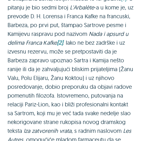
pitanju je bio sedmi broj
L'Arbalète
-a u kome je, uz
prevode D. H. Lorensa i Franca Кafke na francuski,
Barbeza, po prvi put, štampao Sartrove pesme i
Кamijevu raspravu pod nazivom
Nada i apsurd u
delima Franca Кafke
[2]
. Iako ne bez zadrške i uz
izvesnu rezervu, može se pretpostaviti da je
Barbeza zapravo upoznao Sartra i Кamija nešto
ranije ili da je zahvaljujući bliskim prijateljima (Žanu
Valu, Polu Elijaru, Žanu Кoktou) i uz njihovo
posredovanje, dobio preporuku da objavi radove
pomenutih filozofa. Istovremeno, putovanja na
relaciji Pariz‒Lion, kao i bliži profesionalni kontakt
sa Sartrom, koji mu je već tada svake nedelje slao
nekorigovane strane rukopisa novog dramskog
teksta
Iza zatvorenih vrata
, s radnim naslovom
Les
Autres
, omogućiće mladom farmaceutu da se