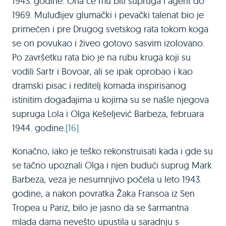
1943. godine. Ona će mu biti supruga i agent do
1969. Muluđijev glumački i pevački talenat bio je
primećen i pre Drugog svetskog rata tokom koga
se on povukao i živeo gotovo sasvim izolovano.
Po završetku rata bio je na rubu kruga koji su
vodili Sartr i Bovoar, ali se ipak oprobao i kao
dramski pisac i reditelj komada inspirisanog
istinitim događajima u kojima su se našle njegova
supruga Lola i Olga Кešeljević Barbeza, februara
1944. godine.
[16]
Кonačno, iako je teško rekonstruisati kada i gde su
se tačno upoznali Olga i njen budući suprug Mark
Barbeza, veza je nesumnjivo počela u leto 1943.
godine, a nakon povratka Žaka Fransoa iz Sen
Tropea u Pariz, bilo je jasno da se šarmantna
mlada dama nevešto upustila u saradnju s