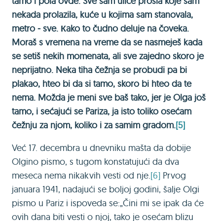
tamo i pola ovde. Sve sam ulice prošla koje sam
nekada prolazila, kuće u kojima sam stanovala,
metro ‒ sve. Кako to čudno deluje na čoveka.
Moraš s vremena na vreme da se nasmeješ kada
se setiš nekih momenata, ali sve zajedno skoro je
neprijatno. Neka tiha čežnja se probudi pa bi
plakao, hteo bi da si tamo, skoro bi hteo da te
nema. Možda je meni sve baš tako, jer je Olga još
tamo, i sećajući se Pariza, ja isto toliko osećam
čežnju za njom, koliko i za samim gradom.
[5]
Već 17. decembra u dnevniku mašta da dobije
Olgino pismo, s tugom konstatujući da dva
meseca nema nikakvih vesti od nje.
[6]
Prvog
januara 1941, nadajući se boljoj godini, šalje Olgi
pismo u Pariz i ispoveda se:„Čini mi se ipak da će
ovih dana biti vesti o njoj, tako je osećam blizu