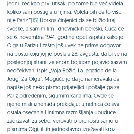
jednu reč kao prvi utisak, po tome bih već videla
koliko sam postigla u njima. Volela bih da to više
nije Pariz.”
[15]
Uprkos činjenici da se bližio kraj
sveske, a samim tim i dnevničkih beleški, Cuca će
se 6. novembra 1941. godine opet zapitati kako je
Olga u Parizu i zašto još uvek ne prima odgovor
na poštu koju joj je poslala 28. avgusta, da bi se na
poslednjoj strani, zelenom bojicom pojavio sasvim
neočekivani ispis „Voja Božić. La legation de la
Joug. Za Olgu”. Moguće je da je nameravala da
napiše još neko pismo prijateljici i pošalje ga za
Pariz određenim, sigurnim kanalima. Ovde se
njene misli iznenada prekidaju; umetnica će sva
ostala osećanja i intimna razmišljanja ubuduće
zadržavati za sebe, verovatno prenositi samo u
pismima Olgi, ili ih jednostavno izražavati kroz