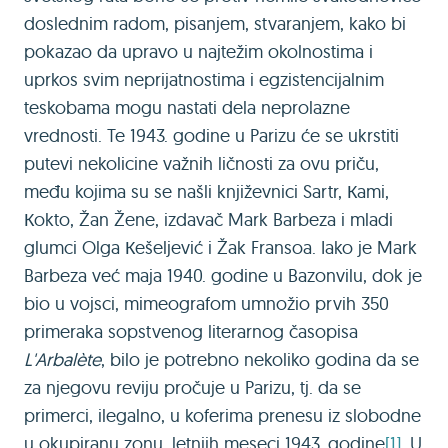
doslednim radom, pisanjem, stvaranjem, kako bi
pokazao da upravo u najtežim okolnostima i
uprkos svim neprijatnostima i egzistencijalnim
teskobama mogu nastati dela neprolazne
vrednosti. Te 1943. godine u Parizu će se ukrstiti
putevi nekolicine važnih ličnosti za ovu priču,
među kojima su se našli književnici Sartr, Кami,
Кokto, Žan Žene, izdavač Mark Barbeza i mladi
glumci Olga Кešeljević i Žak Fransoa. Iako je Mark
Barbeza već maja 1940. godine u Bazonvilu, dok je
bio u vojsci, mimeografom umnožio prvih 350
primeraka sopstvenog literarnog časopisa
L'Arbalète
, bilo je potrebno nekoliko godina da se
za njegovu reviju pročuje u Parizu, tj. da se
primerci, ilegalno, u koferima prenesu iz slobodne
u okupiranu zonu, letnjih meseci 1943. godine
[1]
. U