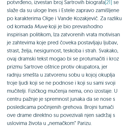
potvrđeno, izvestan broj Sartrovih biografa
[21]
se
slaže da su uloge Ines i Estele zapravo zamišljene
po karakterima Olge i Vande Кozakjevič. Za razliku
od komada
Muve
koji je bio prevashodno
inspirisan politikom, Iza zatvorenih vrata motivisan
je zahtevima koje pred čoveka postavljaju ljubav,
strast, želja, nesigurnost, teskoba i strah. Svakako,
ovaj dramski tekst mogao bi se protumačiti i kroz
prizmu Sartrove oštrice protiv okupatora, jer
radnju smešta u zatvorenu sobu u kojoj okuplja
troje ljudi koji se ne podnose i koji su sami svoji
mučitelji. Fizičkog mučenja nema, ono izostaje. U
centru pažnje je spremnost junaka da se nose s
posledicama počinjenih grehova. Brojni tumači
ove drame direktno su povezivali njen sadržaj s
uslovima života u „nemačkom” Parizu.