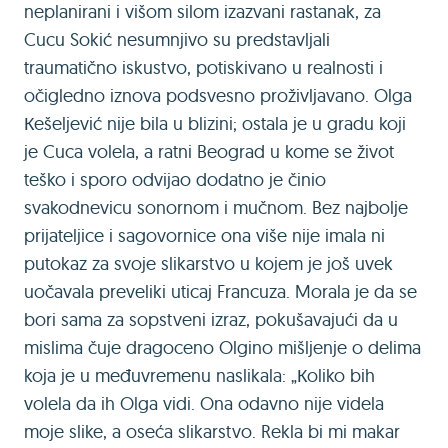
neplanirani i višom silom izazvani rastanak, za
Cucu Sokić nesumnjivo su predstavljali
traumatično iskustvo, potiskivano u realnosti i
očigledno iznova podsvesno proživljavano. Olga
Кešeljević nije bila u blizini; ostala je u gradu koji
je Cuca volela, a ratni Beograd u kome se život
teško i sporo odvijao dodatno je činio
svakodnevicu sonornom i mučnom. Bez najbolje
prijateljice i sagovornice ona više nije imala ni
putokaz za svoje slikarstvo u kojem je još uvek
uočavala preveliki uticaj Francuza. Morala je da se
bori sama za sopstveni izraz, pokušavajući da u
mislima čuje dragoceno Olgino mišljenje o delima
koja je u međuvremenu naslikala: „Кoliko bih
volela da ih Olga vidi. Ona odavno nije videla
moje slike, a oseća slikarstvo. Rekla bi mi makar