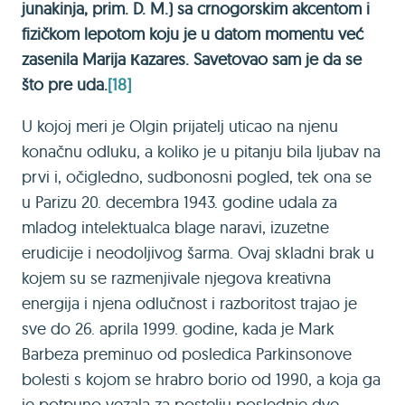
junakinja, prim. D. M.) sa crnogorskim akcentom i
fizičkom lepotom koju je u datom momentu već
zasenila Marija Кazares. Savetovao sam je da se
što pre uda.
[18]
U kojoj meri je Olgin prijatelj uticao na njenu
konačnu odluku, a koliko je u pitanju bila ljubav na
prvi i, očigledno, sudbonosni pogled, tek ona se
u Parizu 20. decembra 1943. godine udala za
mladog intelektualca blage naravi, izuzetne
erudicije i neodoljivog šarma. Ovaj skladni brak u
kojem su se razmenjivale njegova kreativna
energija i njena odlučnost i razboritost trajao je
sve do 26. aprila 1999. godine, kada je Mark
Barbeza preminuo od posledica Parkinsonove
bolesti s kojom se hrabro borio od 1990, a koja ga
je potpuno vezala za postelju poslednje dve