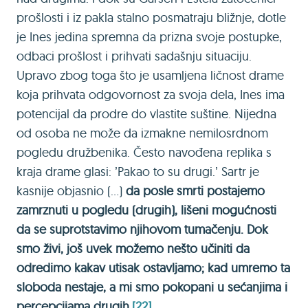
prošlosti i iz pakla stalno posmatraju bližnje, dotle
je Ines jedina spremna da prizna svoje postupke,
odbaci prošlost i prihvati sadašnju situaciju.
Upravo zbog toga što je usamljena ličnost drame
koja prihvata odgovornost za svoja dela, Ines ima
potencijal da prodre do vlastite suštine. Nijedna
od osoba ne može da izmakne nemilosrdnom
pogledu družbenika. Često navođena replika s
kraja drame glasi: ʼPakao to su drugi.ʼ Sartr je
kasnije objasnio (...)
da posle smrti postajemo
zamrznuti u pogledu (drugih), lišeni mogućnosti
da se suprotstavimo njihovom tumačenju. Dok
smo živi, još uvek možemo nešto učiniti da
odredimo kakav utisak ostavljamo; kad umremo ta
sloboda nestaje, a mi smo pokopani u sećanjima i
percepcijama drugih.
[22]