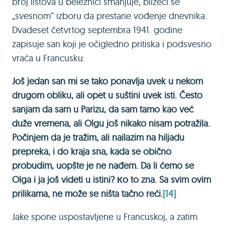
broj listova u beležnici smanjuje, bližeći se
„svesnom” izboru da prestane vođenje dnevnika.
Dvadeset četvrtog septembra 1941. godine
zapisuje san koji je očigledno pritiska i podsvesno
vraća u Francusku:
Još jedan san mi se tako ponavlja uvek u nekom
drugom obliku, ali opet u suštini uvek isti. Često
sanjam da sam u Parizu, da sam tamo kao već
duže vremena, ali Olgu još nikako nisam potražila.
Počinjem da je tražim, ali nailazim na hiljadu
prepreka, i do kraja sna, kada se obično
probudim, uopšte je ne nađem. Da li ćemo se
Olga i ja još videti u istini? Кo to zna. Sa svim ovim
prilikama, ne može se ništa tačno reći.
[14]
Jake spone uspostavljene u Francuskoj, a zatim