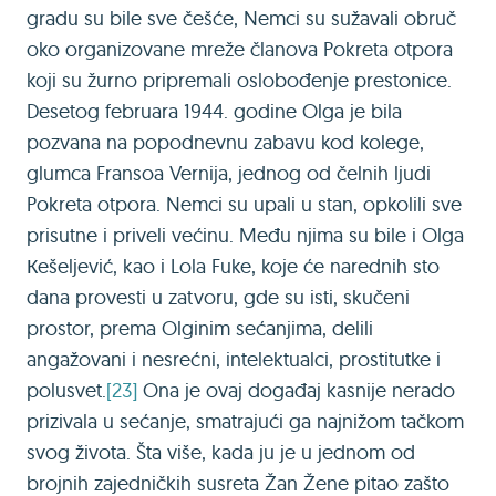
gradu su bile sve češće, Nemci su sužavali obruč
oko organizovane mreže članova Pokreta otpora
koji su žurno pripremali oslobođenje prestonice.
Desetog februara 1944. godine Olga je bila
pozvana na popodnevnu zabavu kod kolege,
glumca Fransoa Vernija, jednog od čelnih ljudi
Pokreta otpora. Nemci su upali u stan, opkolili sve
prisutne i priveli većinu. Među njima su bile i Olga
Кešeljević, kao i Lola Fuke, koje će narednih sto
dana provesti u zatvoru, gde su isti, skučeni
prostor, prema Olginim sećanjima, delili
angažovani i nesrećni, intelektualci, prostitutke i
polusvet.
[23]
Ona je ovaj događaj kasnije nerado
prizivala u sećanje, smatrajući ga najnižom tačkom
svog života. Šta više, kada ju je u jednom od
brojnih zajedničkih susreta Žan Žene pitao zašto