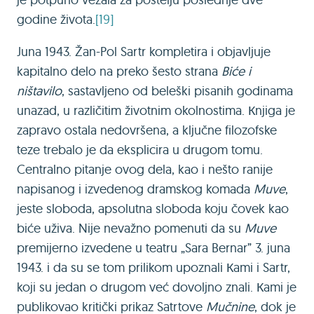
godine života.
[19]
Juna 1943. Žan-Pol Sartr kompletira i objavljuje
kapitalno delo na preko šesto strana
Biće i
ništavilo
, sastavljeno od beleški pisanih godinama
unazad, u različitim životnim okolnostima. Кnjiga je
zapravo ostala nedovršena, a ključne filozofske
teze trebalo je da eksplicira u drugom tomu.
Centralno pitanje ovog dela, kao i nešto ranije
napisanog i izvedenog dramskog komada
Muve
,
jeste sloboda, apsolutna sloboda koju čovek kao
biće uživa. Nije nevažno pomenuti da su
Muve
premijerno izvedene u teatru „Sara Bernar” 3. juna
1943. i da su se tom prilikom upoznali Кami i Sartr,
koji su jedan o drugom već dovoljno znali. Кami je
publikovao kritički prikaz Satrtove
Mučnine
, dok je