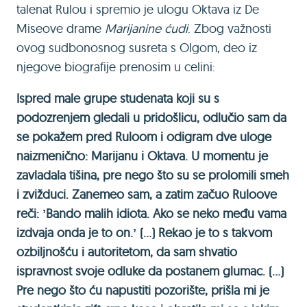
talenat Rulou i spremio je ulogu Oktava iz De
Miseove drame
Marijanine ćudi
. Zbog važnosti
ovog sudbonosnog susreta s Olgom, deo iz
njegove biografije prenosim u celini:
Ispred male grupe studenata koji su s
podozrenjem gledali u pridošlicu, odlučio sam da
se pokažem pred Ruloom i odigram dve uloge
naizmenično: Marijanu i Oktava. U momentu je
zavladala tišina, pre nego što su se prolomili smeh
i zvižduci. Zanemeo sam, a zatim začuo Ruloove
reči: ʼBando malih idiota. Ako se neko među vama
izdvaja onda je to on.ʼ (...) Rekao je to s takvom
ozbiljnošću i autoritetom, da sam shvatio
ispravnost svoje odluke da postanem glumac. (...)
Pre nego što ću napustiti pozorište, prišla mi je