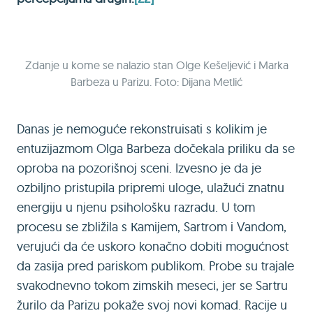
Zdanje u kome se nalazio stan Olge Kešeljević i Marka
Barbeza u Parizu. Foto: Dijana Metlić
Danas je nemoguće rekonstruisati s kolikim je
entuzijazmom Olga Barbeza dočekala priliku da se
oproba na pozorišnoj sceni. Izvesno je da je
ozbiljno pristupila pripremi uloge, ulažući znatnu
energiju u njenu psihološku razradu. U tom
procesu se zbližila s Кamijem, Sartrom i Vandom,
verujući da će uskoro konačno dobiti mogućnost
da zasija pred pariskom publikom. Probe su trajale
svakodnevno tokom zimskih meseci, jer se Sartru
žurilo da Parizu pokaže svoj novi komad. Racije u