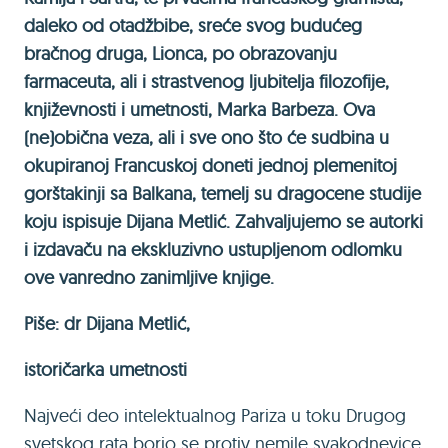
daleko od otadžbibe, sreće svog budućeg
bračnog druga, Lionca, po obrazovanju
farmaceuta, ali i strastvenog ljubitelja filozofije,
književnosti i umetnosti, Marka Barbeza. Ova
(ne)obična veza, ali i sve ono što će sudbina u
okupiranoj Francuskoj doneti jednoj plemenitoj
gorštakinji sa Balkana, temelj su dragocene studije
koju ispisuje Dijana Metlić. Zahvaljujemo se autorki
i izdavaču na ekskluzivno ustupljenom odlomku
ove vanredno zanimljive knjige.
Piše: dr Dijana Metlić,
istoričarka umetnosti
Najveći deo intelektualnog Pariza u toku Drugog
svetskog rata borio se protiv nemile svakodnevice