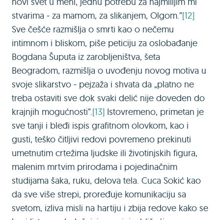
novi svet u meni, jednu potrebu za najmilijim mi
stvarima ‒ za mamom, za slikanjem, Olgom.”
[12]
Sve češće razmišlja o smrti kao o nečemu
intimnom i bliskom, piše peticiju za oslobađanje
Bogdana Šuputa iz zarobljeništva, šeta
Beogradom, razmišlja o uvođenju novog motiva u
svoje slikarstvo ‒ pejzaža i shvata da „platno ne
treba ostaviti sve dok svaki delić nije doveden do
krajnjih mogućnosti”.
[13]
Istovremeno, primetan je
sve tanji i bleđi ispis grafitnom olovkom, kao i
gusti, teško čitljivi redovi povremeno prekinuti
umetnutim crtežima ljudske ili životinjskih figura,
malenim mrtvim prirodama i pojedinačnim
studijama šaka, ruku, delova tela. Cuca Sokić kao
da sve više strepi, proređuje komunikaciju sa
svetom, izliva misli na hartiju i zbija redove kako se