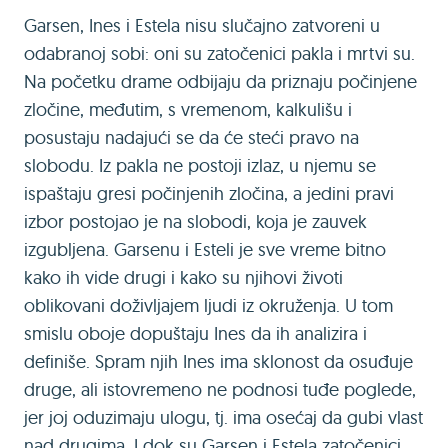
Garsen, Ines i Estela nisu slučajno zatvoreni u
odabranoj sobi: oni su zatočenici pakla i mrtvi su.
Na početku drame odbijaju da priznaju počinjene
zločine, međutim, s vremenom, kalkulišu i
posustaju nadajući se da će steći pravo na
slobodu. Iz pakla ne postoji izlaz, u njemu se
ispaštaju gresi počinjenih zločina, a jedini pravi
izbor postojao je na slobodi, koja je zauvek
izgubljena. Garsenu i Esteli je sve vreme bitno
kako ih vide drugi i kako su njihovi životi
oblikovani doživljajem ljudi iz okruženja. U tom
smislu oboje dopuštaju Ines da ih analizira i
definiše. Spram njih Ines ima sklonost da osuđuje
druge, ali istovremeno ne podnosi tuđe poglede,
jer joj oduzimaju ulogu, tj. ima osećaj da gubi vlast
nad drugima. I dok su Garsen i Estela zatočenici