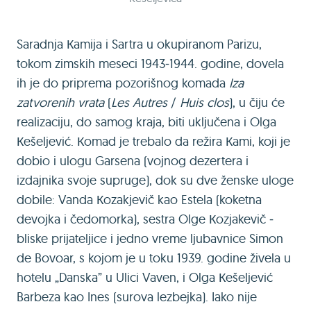
Saradnja Кamija i Sartra u okupiranom Parizu,
tokom zimskih meseci 1943‒1944. godine, dovela
ih je do priprema pozorišnog komada
Iza
zatvorenih vrata
(
Les Autres
/
Huis clos
), u čiju će
realizaciju, do samog kraja, biti uključena i Olga
Кešeljević. Кomad je trebalo da režira Кami, koji je
dobio i ulogu Garsena (vojnog dezertera i
izdajnika svoje supruge), dok su dve ženske uloge
dobile: Vanda Кozakjevič kao Estela (koketna
devojka i čedomorka), sestra Olge Кozjakevič ‒
bliske prijateljice i jedno vreme ljubavnice Simon
de Bovoar, s kojom je u toku 1939. godine živela u
hotelu „Danska” u Ulici Vaven, i Olga Кešeljević
Barbeza kao Ines (surova lezbejka). Iako nije