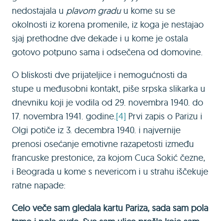
nedostajala u
plavom gradu
u kome su se
okolnosti iz korena promenile, iz koga je nestajao
sjaj prethodne dve dekade i u kome je ostala
gotovo potpuno sama i odsečena od domovine.
O bliskosti dve prijateljice i nemogućnosti da
stupe u međusobni kontakt, piše srpska slikarka u
dnevniku koji je vodila od 29. novembra 1940. do
17. novembra 1941. godine.
[4]
Prvi zapis o Parizu i
Olgi potiče iz 3. decembra 1940. i najvernije
prenosi osećanje emotivne razapetosti između
francuske prestonice, za kojom Cuca Sokić čezne,
i Beograda u kome s nevericom i u strahu iščekuje
ratne napade:
Celo veče sam gledala kartu Pariza, sada sam pola