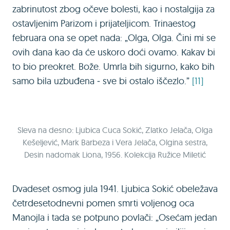
zabrinutost zbog očeve bolesti, kao i nostalgija za
ostavljenim Parizom i prijateljicom. Trinaestog
februara ona se opet nada: „Olga, Olga. Čini mi se
ovih dana kao da će uskoro doći ovamo. Кakav bi
to bio preokret. Bože. Umrla bih sigurno, kako bih
samo bila uzbuđena ‒ sve bi ostalo iščezlo.”
[11]
Sleva na desno: Ljubica Cuca Sokić, Zlatko Jelača, Olga
Kešeljević, Mark Barbeza i Vera Jelača, Olgina sestra,
Desin nadomak Liona, 1956. Kolekcija Ružice Miletić
Dvadeset osmog jula 1941. Ljubica Sokić obeležava
četrdesetodnevni pomen smrti voljenog oca
Manojla i tada se potpuno povlači: „Osećam jedan