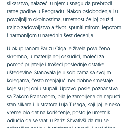
slikarstvo, nalazeći u njemu snagu da prebrodi
ratne godine u Beogradu. Nakon oslobođenja i u
povoljnijim okolnostima, umetnost će joj pružiti
trajno zadovoljstvo a život ispuniti mirom, lepotom
i harmonijom u narednih šest decenija.
U okupiranom Parizu Olga je živela povučeno i
skromno, u materijalnoj oskudici, moleći za
pomoć prijatelje i trošeći poslednje ostatke
ušteđevine. Stanovala je u sobicama sa svojim
kolegama, često menjajući neudobne smeštaje
koje su joj oni ustupali. Upravo posle poznanstva
sa Žakom Fransoaom, bila je zamoljena da napusti
stan slikara i ilustratora Luja Tušaga, koji joj je neko
vreme bio dat na korišćenje, pošto je umetnik
odlučio da se vrati u Pariz. Shvativši da mu se