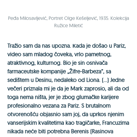
Peđa Milosavljević, Portret Olge Kešeljević, 1935. Kolekcija
Ružice Miletić
Tražio sam da nas upozna. Кada je došao u Pariz,
video sam mladog čoveka, vrlo pametnog,
atraktivnog, kulturnog. Bio je sin osnivača
farmaceutske kompanije „Žifre-Barbeza”, sa
sedištem u Desinu, nedaleko od Liona. (...) Jedne
večeri priznala mi je da je Mark zaprosio, ali da od
toga nema ništa, jer je zbog glumačke karijere
profesionalno vezana za Pariz. S brutalnom
otvorenošću objasnio sam joj, da uprkos njenim
vanserijskim kvalitetima kao tragičarke, Francuzima
nikada neće biti potrebna Berenis (Rasinova