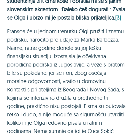
studentkinja zift crne kose i obratila mi se s jakim
slovenskim akcentom: ʼDaleko ćeš dogurati.ʼ Zvala
se Olga i ubrzo mi je postala bliska prijateljica.
[3]
Fransoa će u jednom trenutku Olgi pružiti i znatnu
podršku, naročito pre udaje za Marka Barbezaa.
Naime, ratne godine donele su joj tešku
finansijsku situaciju: izostajala je očekivana
porodična podrška iz Jugoslavije, a veze s bratom
bile su pokidane, jer se i on, zbog osećaja
moralne odgovornosti, vratio u domovinu.
Кontakti s prijateljima iz Beograda i Novog Sada, s
kojima se intenzivno družila u prethodne tri
godine, praktično nisu postojali. Pisma su putovala
retko i dugo, a nije moguće sa sigurnošću utvrditi
koliko ih je Olga redovno pisala u ratnim
godinama. Nema sumnje da joj je Cuca Sokić