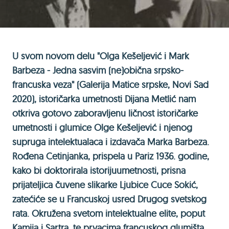
U svom novom delu "Olga Kešeljević i Mark
Barbeza - Jedna sasvim (ne)obična srpsko-
francuska veza" (Galerija Matice srpske, Novi Sad
2020), istoričarka umetnosti Dijana Metlić nam
otkriva gotovo zaboravljenu ličnost istoričarke
umetnosti i glumice Olge Kešeljević i njenog
supruga intelektualaca i izdavača Marka Barbeza.
Rođena Cetinjanka, prispela u Pariz 1936. godine,
kako bi doktorirala istoriju
umetnosti, prisna
prijateljica čuvene slikarke Ljubice Cuce Sokić,
zatećiće se u Francuskoj usred Drugog svetskog
rata. Okružena svetom intelektualne elite, poput
Kamija i Sartra, te prvacima francuskog glumišta,