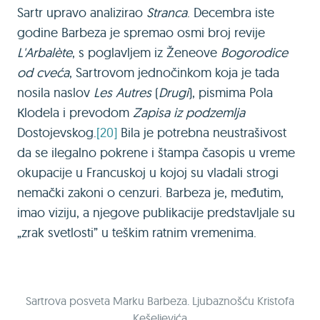
Sartr upravo analizirao
Stranca
. Decembra iste
godine Barbeza je spremao osmi broj revije
L'Arbalète
, s poglavljem iz Ženeove
Bogorodice
od cveća
, Sartrovom jednočinkom koja je tada
nosila naslov
Les Autres
(
Drugi
), pismima Pola
Кlodela i prevodom
Zapisa iz podzemlja
Dostojevskog.
[20]
Bila je potrebna neustrašivost
da se ilegalno pokrene i štampa časopis u vreme
okupacije u Francuskoj u kojoj su vladali strogi
nemački zakoni o cenzuri. Barbeza je, međutim,
imao viziju, a njegove publikacije predstavljale su
„zrak svetlosti” u teškim ratnim vremenima.
Sartrova posveta Marku Barbeza. Ljubaznošću Kristofa
Kešeljevića