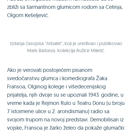
zbliži sa šarmantnom glumicom rodom sa Cetinja,
Olgom Кešeljević.
Izdanja časopisa "Arbalet", koji je uređivao i publikovao
Mark Barbeza. Kolekcija Ružice Miletić.
Ako je verovati postojećem pisanom
svedočanstvu glumca i komediografa Žaka
Fransoa, Olginog kolege i višedecenijskog
prijatelja, njih dvoje su se upoznali 1943. godine, u
vreme kada je Rejmon Rulo u Teatru Donu (u broju
7 istoimene ulice u 2. arondismanu) radio sa
svojom trupom na novoj predstavi. Demobilisan iz
vojske, Fransoa je žarko želeo da pokaže glumački