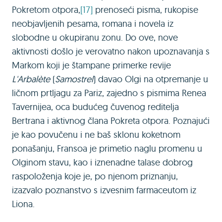
Pokretom otpora,
[17]
prenoseći pisma, rukopise
neobjavljenih pesama, romana i novela iz
slobodne u okupiranu zonu. Do ove, nove
aktivnosti došlo je verovatno nakon upoznavanja s
Markom koji je štampane primerke revije
L'Arbalète
(
Samostrel
) davao Olgi na otpremanje u
ličnom prtljagu za Pariz, zajedno s pismima Renea
Tavernijea, oca budućeg čuvenog reditelja
Bertrana i aktivnog člana Pokreta otpora. Poznajući
je kao povučenu i ne baš sklonu koketnom
ponašanju, Fransoa je primetio naglu promenu u
Olginom stavu, kao i iznenadne talase dobrog
raspoloženja koje je, po njenom priznanju,
izazvalo poznanstvo s izvesnim farmaceutom iz
Liona.