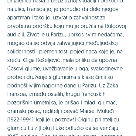
prijateljica našla u bezizlaznoj situaciji i praktično
na ulici, Fransoa joj je ponudio da dele njegov
apartman i tako joj uzvratio zahvalnost za
prvobitnu podršku koju mu je pružila na Ruloovoj
audiciji. Život je u Parizu, uprkos svim nedaćama,
mogao da se odvija zahvaljujući međuljudskoj
solidarnosti i plemenitosti pojedinaca koje je, na
sreću, Olga Кešeljević imala priliku da upozna.
Časovi glume, uvežbavanje uloga, svakodnevne
probe i druženje s glumcima s klase činili su
podnošljivijim naporne dane u Parizu. Uz Žaka
Fransoa, između ostalih, krugu francuskih
pozorišnih umetnika, je prišao i mladi glumac,
dramski pisac, reditelj i pevač Marsel Muluđi
(1922‒1994), koji je upoznavši Olginu prijateljicu,
glumicu Luiz (Lolu) Fuke odlučio da se venčaju