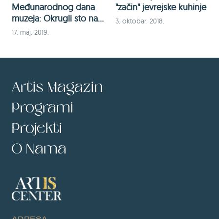
Međunarodnog dana
"začin" jevrejske kuhinje
muzeja: Okrugli sto na
3. oktobar. 2018.
temu muzeja kao
17. maj. 2019.
središta kulture
Artis Magazin
Programi
Projekti
O Nama
ADRESA