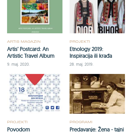
ARTIS MAGAZIN
PROJEKTI
Artis’ Postcard: An
Etnology 2019:
Artistic Travel Album
Inspiracija ili krađa
9. maj. 2020.
28. maj. 2019.
PROJEKTI
PROGRAMI
Povodom
Predavanje: Žena - tajni